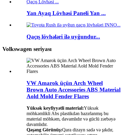
Yan Ayaq Lövhəsi Paneli Yan ...
Qaçış lövhələri ilə uyğundur...
Volkswagen seriyası
VW Amarok üçün Arch Wheel
Brown Auto Accessories ABS Material
Aold Mold Fender Flares
Yüksək keyfiyyətli material:
Yüksək
möhkəmlikli Abs plastikdən hazırlanmış bu
material möhkəm, davamlıdır və güclü zərbəyə
davamlıdır.
Qəşəng Görünüş:
Qara dizayn sadə və şıkdır,