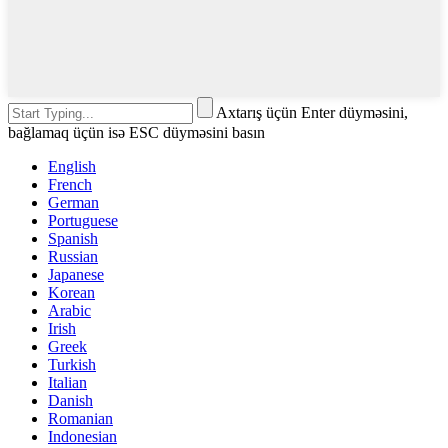
Axtarış üçün Enter düyməsini,
bağlamaq üçün isə ESC düyməsini basın
English
French
German
Portuguese
Spanish
Russian
Japanese
Korean
Arabic
Irish
Greek
Turkish
Italian
Danish
Romanian
Indonesian