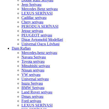
Dodge Ram Seriyası
Jeep Seriyası
Mercedes Benz seriyası
LEXUS SERİYASI
Cadillac seriyası
Chery seriyası
PERODUA SERİYASI
Jetour seriyası
PEUGEOT seriyası
Digər Avtomobil Modelləri
Universal Qaçış Lövhəsi
Dam Rafları
Mercedes-benz seriyası
Navara Seriyası
Toyota seriyası
Mitsubishi seriyası
Nissan seriyası
VW seriyası
Universal seriyası
Isuzu Seriyası
BMW Seriyası
Land Rover seriyası
Dmax seriyası
Ford seriyası
LEXUS SERİYASI