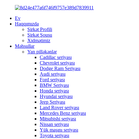
Ev
Haqqımızda
Şirkət Profili
Şirkət Şousu
Xidmətimiz
Məhsullar
Yan pilləkənlər
Cadillac seriyası
Chevrolet seriyası
Dodge Ram Seriyası
Audi seriyası
Ford seriyası
BMW Seriyası
Honda seriyası
Hyundai seriyası
Jeep Seriyası
Land Rover seriyası
Mercedes Benz seriyası
Mitsubishi seriyası
Nissan seriyası
Yük maşını seriyası
Toyota seriyası