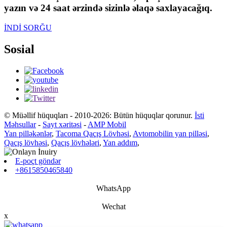
yazın və 24 saat ərzində sizinlə əlaqə saxlayacağıq.
İNDİ SORĞU
Sosial
© Müəllif hüquqları - 2010-2026: Bütün hüquqlar qorunur.
İsti
Məhsullar
-
Sayt xəritəsi
-
AMP Mobil
Yan pilləkənlər
,
Tacoma Qaçış Lövhəsi
,
Avtomobilin yan pilləsi
,
Qaçış lövhəsi
,
Qaçış lövhələri
,
Yan addım
,
E-poçt göndər
+8615850465840
WhatsApp
Wechat
x