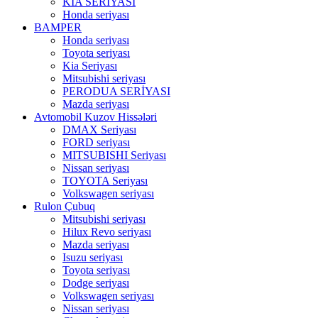
KIA SERİYASI
Honda seriyası
BAMPER
Honda seriyası
Toyota seriyası
Kia Seriyası
Mitsubishi seriyası
PERODUA SERİYASI
Mazda seriyası
Avtomobil Kuzov Hissələri
DMAX Seriyası
FORD seriyası
MITSUBISHI Seriyası
Nissan seriyası
TOYOTA Seriyası
Volkswagen seriyası
Rulon Çubuq
Mitsubishi seriyası
Hilux Revo seriyası
Mazda seriyası
Isuzu seriyası
Toyota seriyası
Dodge seriyası
Volkswagen seriyası
Nissan seriyası