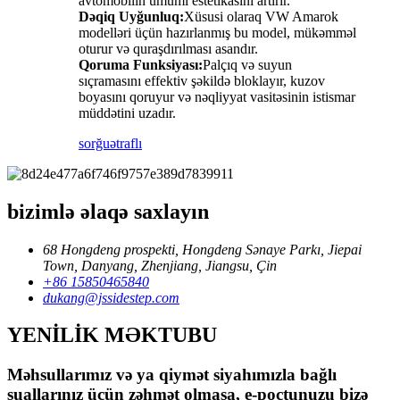
avtomobilin ümumi estetikasını artırır.
Dəqiq Uyğunluq:
Xüsusi olaraq VW Amarok
modelləri üçün hazırlanmış bu model, mükəmməl
oturur və quraşdırılması asandır.
Qoruma Funksiyası:
Palçıq və suyun
sıçramasını effektiv şəkildə bloklayır, kuzov
boyasını qoruyur və nəqliyyat vasitəsinin istismar
müddətini uzadır.
sorğu
ətraflı
bizimlə əlaqə saxlayın
68 Hongdeng prospekti, Hongdeng Sənaye Parkı, Jiepai
Town, Danyang, Zhenjiang, Jiangsu, Çin
+86 15850465840
dukang@jssidestep.com
YENİLİK MƏKTUBU
Məhsullarımız və ya qiymət siyahımızla bağlı
suallarınız üçün zəhmət olmasa, e-poçtunuzu bizə