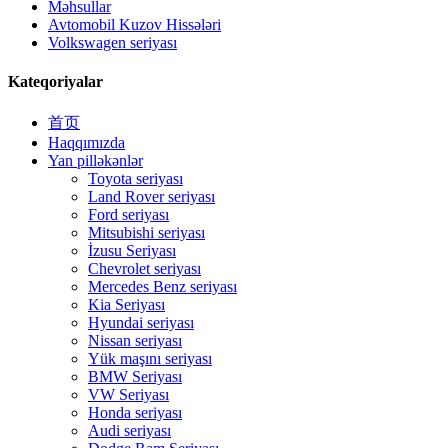
Məhsullar
Avtomobil Kuzov Hissələri
Volkswagen seriyası
Kateqoriyalar
首页
Haqqımızda
Yan pilləkənlər
Toyota seriyası
Land Rover seriyası
Ford seriyası
Mitsubishi seriyası
İzusu Seriyası
Chevrolet seriyası
Mercedes Benz seriyası
Kia Seriyası
Hyundai seriyası
Nissan seriyası
Yük maşını seriyası
BMW Seriyası
VW Seriyası
Honda seriyası
Audi seriyası