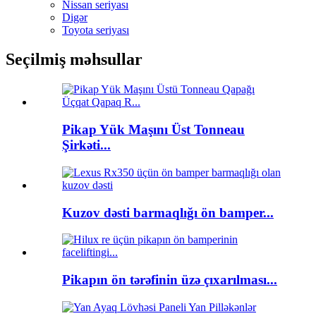
Nissan seriyası
Digər
Toyota seriyası
Seçilmiş məhsullar
Pikap Yük Maşını Üst Tonneau
Şirkəti...
Kuzov dəsti barmaqlığı ön bamper...
Pikapın ön tərəfinin üzə çıxarılması...