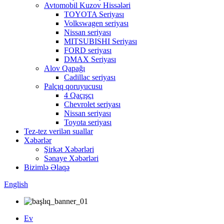
Avtomobil Kuzov Hissələri
TOYOTA Seriyası
Volkswagen seriyası
Nissan seriyası
MITSUBISHI Seriyası
FORD seriyası
DMAX Seriyası
Alov Qapağı
Cadillac seriyası
Palçıq qoruyucusu
4 Qaçışçı
Chevrolet seriyası
Nissan seriyası
Toyota seriyası
Tez-tez verilən suallar
Xəbərlər
Şirkət Xəbərləri
Sənaye Xəbərləri
Bizimlə Əlaqə
English
Ev