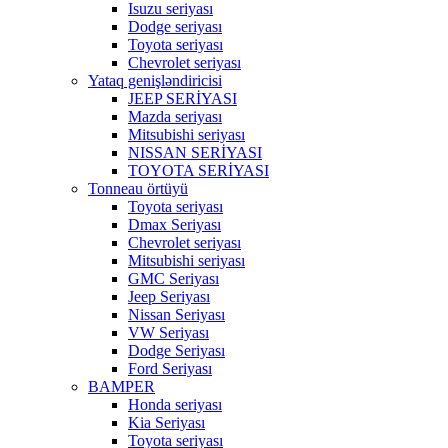
Isuzu seriyası
Dodge seriyası
Toyota seriyası
Chevrolet seriyası
Yataq genişləndiricisi
JEEP SERİYASI
Mazda seriyası
Mitsubishi seriyası
NISSAN SERİYASI
TOYOTA SERİYASI
Tonneau örtüyü
Toyota seriyası
Dmax Seriyası
Chevrolet seriyası
Mitsubishi seriyası
GMC Seriyası
Jeep Seriyası
Nissan Seriyası
VW Seriyası
Dodge Seriyası
Ford Seriyası
BAMPER
Honda seriyası
Kia Seriyası
Toyota seriyası