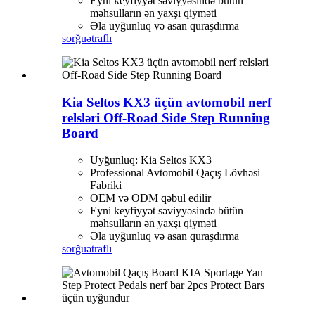
Eyni keyfiyyət səviyyəsində bütün
məhsulların ən yaxşı qiyməti
Əla uyğunluq və asan quraşdırma
sorğu
ətraflı
Kia Seltos KX3 üçün avtomobil nerf
relsləri Off-Road Side Step Running
Board
Uyğunluq: Kia Seltos KX3
Professional Avtomobil Qaçış Lövhəsi
Fabriki
OEM və ODM qəbul edilir
Eyni keyfiyyət səviyyəsində bütün
məhsulların ən yaxşı qiyməti
Əla uyğunluq və asan quraşdırma
sorğu
ətraflı