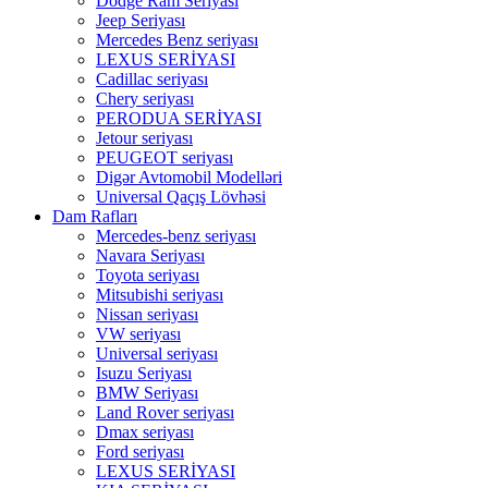
Dodge Ram Seriyası
Jeep Seriyası
Mercedes Benz seriyası
LEXUS SERİYASI
Cadillac seriyası
Chery seriyası
PERODUA SERİYASI
Jetour seriyası
PEUGEOT seriyası
Digər Avtomobil Modelləri
Universal Qaçış Lövhəsi
Dam Rafları
Mercedes-benz seriyası
Navara Seriyası
Toyota seriyası
Mitsubishi seriyası
Nissan seriyası
VW seriyası
Universal seriyası
Isuzu Seriyası
BMW Seriyası
Land Rover seriyası
Dmax seriyası
Ford seriyası
LEXUS SERİYASI