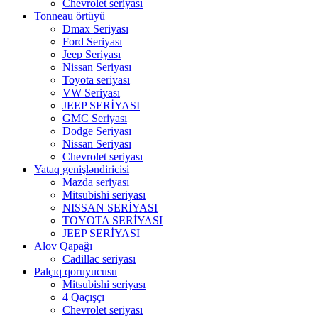
Chevrolet seriyası
Tonneau örtüyü
Dmax Seriyası
Ford Seriyası
Jeep Seriyası
Nissan Seriyası
Toyota seriyası
VW Seriyası
JEEP SERİYASI
GMC Seriyası
Dodge Seriyası
Nissan Seriyası
Chevrolet seriyası
Yataq genişləndiricisi
Mazda seriyası
Mitsubishi seriyası
NISSAN SERİYASI
TOYOTA SERİYASI
JEEP SERİYASI
Alov Qapağı
Cadillac seriyası
Palçıq qoruyucusu
Mitsubishi seriyası
4 Qaçışçı
Chevrolet seriyası