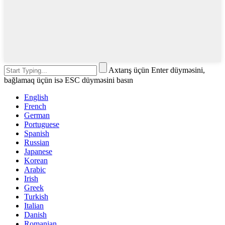
Axtarış üçün Enter düyməsini,
bağlamaq üçün isə ESC düyməsini basın
English
French
German
Portuguese
Spanish
Russian
Japanese
Korean
Arabic
Irish
Greek
Turkish
Italian
Danish
Romanian