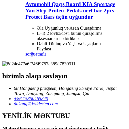
Avtomobil Qaçış Board KIA Sportage
Yan Step Protect Pedals nerf bar 2pcs
Protect Bars üçün uyğundur
Əla Uyğunluq və Asan Quraşdırma
L+R 2 lövhə/dəst, bütün quraşdırma
aksesuarları ilə birlikdə
Dəbli Tüninq və Yaşlı və Uşaqların
Faydası
sorğu
ətraflı
bizimlə əlaqə saxlayın
68 Hongdeng prospekti, Hongdeng Sənaye Parkı, Jiepai
Town, Danyang, Zhenjiang, Jiangsu, Çin
+86 15850465840
dukang@jssidestep.com
YENİLİK MƏKTUBU
Məhsullarımız və ya qiymət siyahımızla bağlı