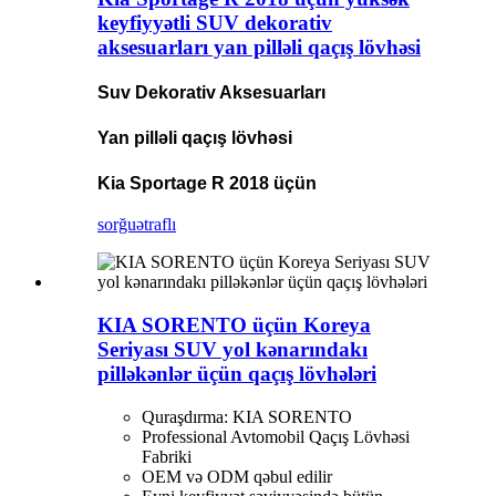
keyfiyyətli SUV dekorativ
aksesuarları yan pilləli qaçış lövhəsi
Suv Dekorativ Aksesuarları
Yan pilləli qaçış lövhəsi
Kia Sportage R 2018 üçün
sorğu
ətraflı
KIA SORENTO üçün Koreya
Seriyası SUV yol kənarındakı
pilləkənlər üçün qaçış lövhələri
Quraşdırma: KIA SORENTO
Professional Avtomobil Qaçış Lövhəsi
Fabriki
OEM və ODM qəbul edilir