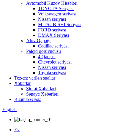
Avtomobil Kuzov Hissələri
TOYOTA Seriyası
Volkswagen seriyası
Nissan seriyası
MITSUBISHI Seriyası
FORD seriyası
DMAX Seriyası
Alov Qapağı
Cadillac seriyası
Palçıq qoruyucusu
4 Qaçışçı
Chevrolet seriyası
Nissan seriyası
Toyota seriyası
Tez-tez verilən suallar
Xəbərlər
Şirkət Xəbərləri
Sənaye Xəbərləri
Bizimlə Əlaqə
English
Ev