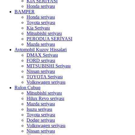
KIA SERİYASI
Honda seriyası
BAMPER
Honda seriyası
Toyota seriyası
Kia Seriyası
Mitsubishi seriyası
PERODUA SERİYASI
Mazda seriyası
Avtomobil Kuzov Hissələri
DMAX Seriyası
FORD seriyası
MITSUBISHI Seriyası
Nissan seriyası
TOYOTA Seriyası
Volkswagen seriyası
Rulon Çubuq
Mitsubishi seriyası
Hilux Revo seriyası
Mazda seriyası
Isuzu seriyası
Toyota seriyası
Dodge seriyası
Volkswagen seriyası
Nissan seriyası