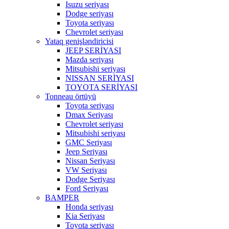
Isuzu seriyası
Dodge seriyası
Toyota seriyası
Chevrolet seriyası
Yataq genişləndiricisi
JEEP SERİYASI
Mazda seriyası
Mitsubishi seriyası
NISSAN SERİYASI
TOYOTA SERİYASI
Tonneau örtüyü
Toyota seriyası
Dmax Seriyası
Chevrolet seriyası
Mitsubishi seriyası
GMC Seriyası
Jeep Seriyası
Nissan Seriyası
VW Seriyası
Dodge Seriyası
Ford Seriyası
BAMPER
Honda seriyası
Kia Seriyası
Toyota seriyası