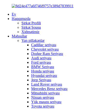
Ev
Haqqımızda
Şirkət Profili
Şirkət Şousu
Xidmətimiz
Məhsullar
Yan pilləkənlər
Cadillac seriyası
Chevrolet seriyası
Dodge Ram Seriyası
Audi seriyası
Ford seriyası
BMW Seriyası
Honda seriyası
Hyundai seriyası
Jeep Seriyası
Land Rover seriyası
Mercedes Benz seriyası
Mitsubishi seriyası
Nissan seriyası
Yük maşını seriyası
Toyota seriyası