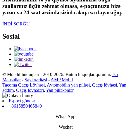
suallarınız üçün zəhmət olmasa, e-poçtunuzu bizə
yazın və 24 saat ərzində sizinlə əlaqə saxlayacağıq.
İNDİ SORĞU
Sosial
© Müəllif hüquqları - 2010-2026: Bütün hüquqlar qorunur.
İsti
Məhsullar
-
Sayt xəritəsi
-
AMP Mobil
Tacoma Qaçış Lövhəsi
,
Avtomobilin yan pilləsi
,
Qaçış lövhəsi
,
Yan
addım
,
Qaçış lövhələri
,
Yan pilləkənlər
,
E-poçt göndər
+8615850465840
WhatsApp
Wechat