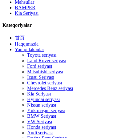
Məhsullar
BAMPER
Kia Seriyası
Kateqoriyalar
首页
Haqqımızda
Yan pilləkənlər
Toyota seriyası
Land Rover seriyası
Ford seriyası
Mitsubishi seriyası
İzusu Seriyası
Chevrolet seriyası
Mercedes Benz seriyası
Kia Seriyası
Hyundai seriyası
Nissan seriyası
Yük maşını seriyası
BMW Seriyası
VW Seriyası
Honda seriyası
Audi seriyası