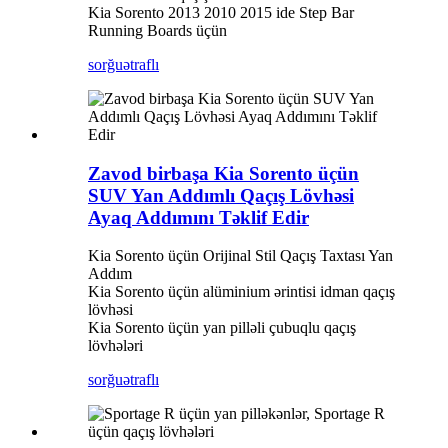
Kia Sorento 2013 2010 2015 ide Step Bar
Running Boards üçün
sorğu
ətraflı
Zavod birbaşa Kia Sorento üçün
SUV Yan Addımlı Qaçış Lövhəsi
Ayaq Addımını Təklif Edir
Kia Sorento üçün Orijinal Stil Qaçış Taxtası Yan
Addım
Kia Sorento üçün alüminium ərintisi idman qaçış
lövhəsi
Kia Sorento üçün yan pilləli çubuqlu qaçış
lövhələri
sorğu
ətraflı