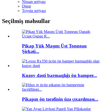
Nissan seriyası
Digər
Toyota seriyası
Seçilmiş məhsullar
Pikap Yük Maşını Üst Tonneau
Şirkəti...
Kuzov dəsti barmaqlığı ön bamper...
Pikapın ön tərəfinin üzə çıxarılması...