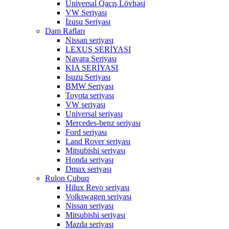
Universal Qaçış Lövhəsi
VW Seriyası
İzusu Seriyası
Dam Rafları
Nissan seriyası
LEXUS SERİYASI
Navara Seriyası
KIA SERİYASI
Isuzu Seriyası
BMW Seriyası
Toyota seriyası
VW seriyası
Universal seriyası
Mercedes-benz seriyası
Ford seriyası
Land Rover seriyası
Mitsubishi seriyası
Honda seriyası
Dmax seriyası
Rulon Çubuq
Hilux Revo seriyası
Volkswagen seriyası
Nissan seriyası
Mitsubishi seriyası
Mazda seriyası