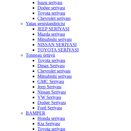
Isuzu seriyası
Dodge seriyası
Toyota seriyası
Chevrolet seriyası
Yataq genişləndiricisi
JEEP SERİYASI
Mazda seriyası
Mitsubishi seriyası
NISSAN SERİYASI
TOYOTA SERİYASI
Tonneau örtüyü
Toyota seriyası
Dmax Seriyası
Chevrolet seriyası
Mitsubishi seriyası
GMC Seriyası
Jeep Seriyası
Nissan Seriyası
VW Seriyası
Dodge Seriyası
Ford Seriyası
BAMPER
Honda seriyası
Kia Seriyası
Toyota seriyası