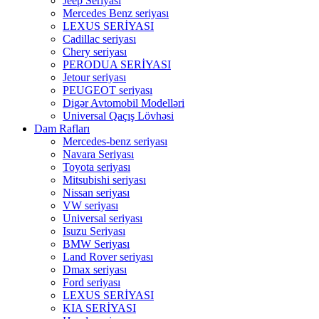
Jeep Seriyası
Mercedes Benz seriyası
LEXUS SERİYASI
Cadillac seriyası
Chery seriyası
PERODUA SERİYASI
Jetour seriyası
PEUGEOT seriyası
Digər Avtomobil Modelləri
Universal Qaçış Lövhəsi
Dam Rafları
Mercedes-benz seriyası
Navara Seriyası
Toyota seriyası
Mitsubishi seriyası
Nissan seriyası
VW seriyası
Universal seriyası
Isuzu Seriyası
BMW Seriyası
Land Rover seriyası
Dmax seriyası
Ford seriyası
LEXUS SERİYASI
KIA SERİYASI