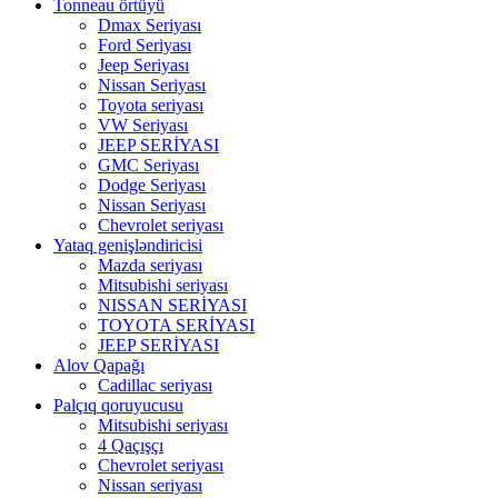
Tonneau örtüyü
Dmax Seriyası
Ford Seriyası
Jeep Seriyası
Nissan Seriyası
Toyota seriyası
VW Seriyası
JEEP SERİYASI
GMC Seriyası
Dodge Seriyası
Nissan Seriyası
Chevrolet seriyası
Yataq genişləndiricisi
Mazda seriyası
Mitsubishi seriyası
NISSAN SERİYASI
TOYOTA SERİYASI
JEEP SERİYASI
Alov Qapağı
Cadillac seriyası
Palçıq qoruyucusu
Mitsubishi seriyası
4 Qaçışçı
Chevrolet seriyası
Nissan seriyası