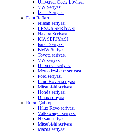
Universal Qaçış Lövhəsi
VW Seriyası
İzusu Seriyası
Dam Rafları
Nissan seriyası
LEXUS SERİYASI
Navara Seriyası
KIA SERİYASI
Isuzu Seriyası
BMW Seriyası
Toyota seriyası
VW seriyası
Universal seriyası
Mercedes-benz seriyası
Ford seriyası
Land Rover seriyası
Mitsubishi seriyası
Honda seriyası
Dmax seriyası
Rulon Çubuq
Hilux Revo seriyası
Volkswagen seriyası
Nissan seriyası
Mitsubishi seriyası
Mazda seriyası