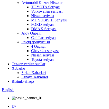
Avtomobil Kuzov Hissələri
TOYOTA Seriyası
Volkswagen seriyası
Nissan seriyası
MITSUBISHI Seriyası
FORD seriyası
DMAX Seriyası
Alov Qapağı
Cadillac seriyası
Palçıq qoruyucusu
4 Qaçışçı
Chevrolet seriyası
Nissan seriyası
Toyota seriyası
Tez-tez verilən suallar
Xəbərlər
Şirkət Xəbərləri
Sənaye Xəbərləri
Bizimlə Əlaqə
English
Ev