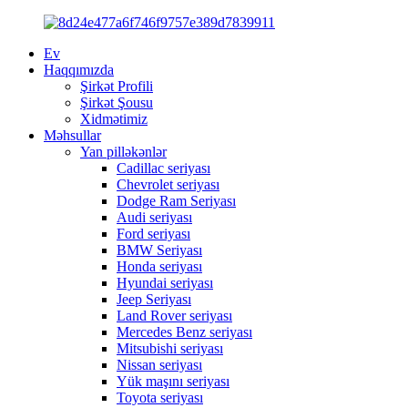
Ev
Haqqımızda
Şirkət Profili
Şirkət Şousu
Xidmətimiz
Məhsullar
Yan pilləkənlər
Cadillac seriyası
Chevrolet seriyası
Dodge Ram Seriyası
Audi seriyası
Ford seriyası
BMW Seriyası
Honda seriyası
Hyundai seriyası
Jeep Seriyası
Land Rover seriyası
Mercedes Benz seriyası
Mitsubishi seriyası
Nissan seriyası
Yük maşını seriyası
Toyota seriyası