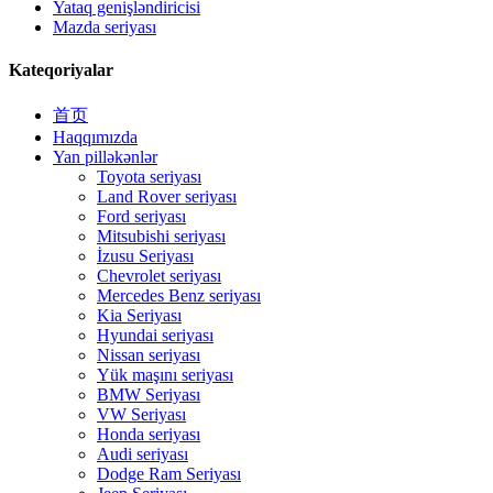
Yataq genişləndiricisi
Mazda seriyası
Kateqoriyalar
首页
Haqqımızda
Yan pilləkənlər
Toyota seriyası
Land Rover seriyası
Ford seriyası
Mitsubishi seriyası
İzusu Seriyası
Chevrolet seriyası
Mercedes Benz seriyası
Kia Seriyası
Hyundai seriyası
Nissan seriyası
Yük maşını seriyası
BMW Seriyası
VW Seriyası
Honda seriyası
Audi seriyası
Dodge Ram Seriyası