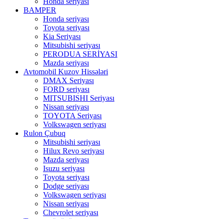
Honda seriyası
BAMPER
Honda seriyası
Toyota seriyası
Kia Seriyası
Mitsubishi seriyası
PERODUA SERİYASI
Mazda seriyası
Avtomobil Kuzov Hissələri
DMAX Seriyası
FORD seriyası
MITSUBISHI Seriyası
Nissan seriyası
TOYOTA Seriyası
Volkswagen seriyası
Rulon Çubuq
Mitsubishi seriyası
Hilux Revo seriyası
Mazda seriyası
Isuzu seriyası
Toyota seriyası
Dodge seriyası
Volkswagen seriyası
Nissan seriyası
Chevrolet seriyası