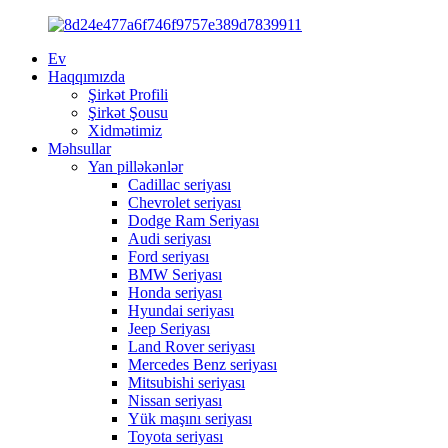
Ev
Haqqımızda
Şirkət Profili
Şirkət Şousu
Xidmətimiz
Məhsullar
Yan pilləkənlər
Cadillac seriyası
Chevrolet seriyası
Dodge Ram Seriyası
Audi seriyası
Ford seriyası
BMW Seriyası
Honda seriyası
Hyundai seriyası
Jeep Seriyası
Land Rover seriyası
Mercedes Benz seriyası
Mitsubishi seriyası
Nissan seriyası
Yük maşını seriyası
Toyota seriyası