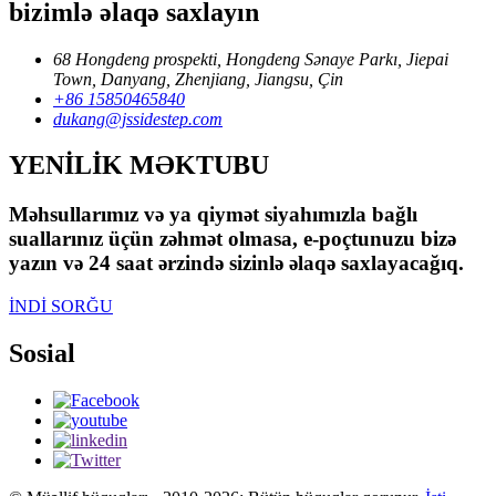
bizimlə əlaqə saxlayın
68 Hongdeng prospekti, Hongdeng Sənaye Parkı, Jiepai
Town, Danyang, Zhenjiang, Jiangsu, Çin
+86 15850465840
dukang@jssidestep.com
YENİLİK MƏKTUBU
Məhsullarımız və ya qiymət siyahımızla bağlı
suallarınız üçün zəhmət olmasa, e-poçtunuzu bizə
yazın və 24 saat ərzində sizinlə əlaqə saxlayacağıq.
İNDİ SORĞU
Sosial