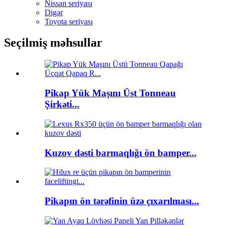
Nissan seriyası
Digər
Toyota seriyası
Seçilmiş məhsullar
Pikap Yük Maşını Üst Tonneau
Şirkəti...
Kuzov dəsti barmaqlığı ön bamper...
Pikapın ön tərəfinin üzə çıxarılması...