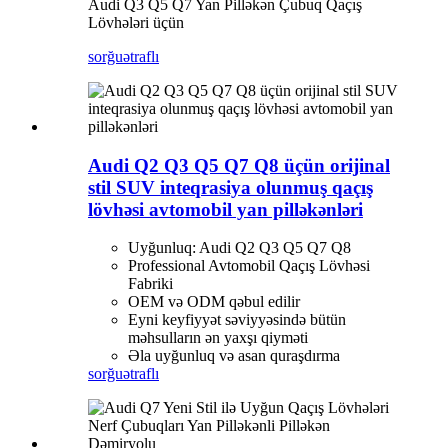
Audi Q3 Q5 Q7 Yan Pilləkən Çubuq Qaçış
Lövhələri üçün
sorğu
ətraflı
Audi Q2 Q3 Q5 Q7 Q8 üçün orijinal
stil SUV inteqrasiya olunmuş qaçış
lövhəsi avtomobil yan pilləkənləri
Uyğunluq: Audi Q2 Q3 Q5 Q7 Q8
Professional Avtomobil Qaçış Lövhəsi
Fabriki
OEM və ODM qəbul edilir
Eyni keyfiyyət səviyyəsində bütün
məhsulların ən yaxşı qiyməti
Əla uyğunluq və asan quraşdırma
sorğu
ətraflı