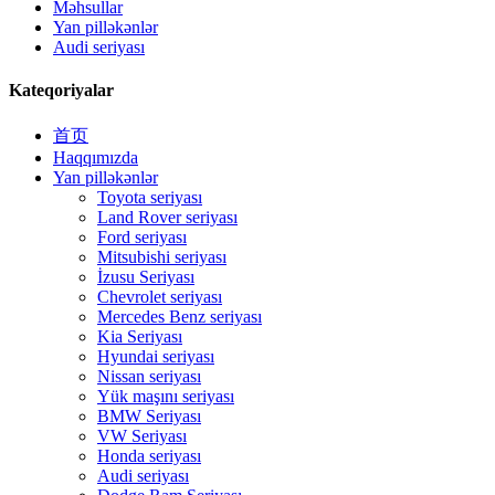
Məhsullar
Yan pilləkənlər
Audi seriyası
Kateqoriyalar
首页
Haqqımızda
Yan pilləkənlər
Toyota seriyası
Land Rover seriyası
Ford seriyası
Mitsubishi seriyası
İzusu Seriyası
Chevrolet seriyası
Mercedes Benz seriyası
Kia Seriyası
Hyundai seriyası
Nissan seriyası
Yük maşını seriyası
BMW Seriyası
VW Seriyası
Honda seriyası
Audi seriyası