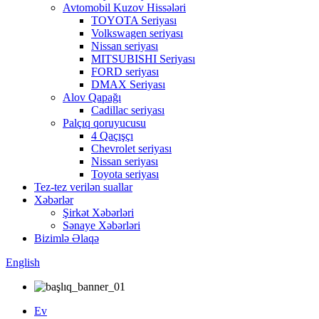
Avtomobil Kuzov Hissələri
TOYOTA Seriyası
Volkswagen seriyası
Nissan seriyası
MITSUBISHI Seriyası
FORD seriyası
DMAX Seriyası
Alov Qapağı
Cadillac seriyası
Palçıq qoruyucusu
4 Qaçışçı
Chevrolet seriyası
Nissan seriyası
Toyota seriyası
Tez-tez verilən suallar
Xəbərlər
Şirkət Xəbərləri
Sənaye Xəbərləri
Bizimlə Əlaqə
English
Ev