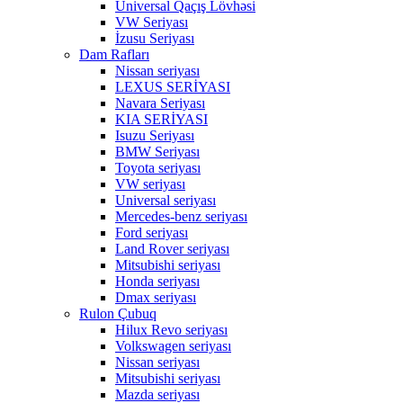
Universal Qaçış Lövhəsi
VW Seriyası
İzusu Seriyası
Dam Rafları
Nissan seriyası
LEXUS SERİYASI
Navara Seriyası
KIA SERİYASI
Isuzu Seriyası
BMW Seriyası
Toyota seriyası
VW seriyası
Universal seriyası
Mercedes-benz seriyası
Ford seriyası
Land Rover seriyası
Mitsubishi seriyası
Honda seriyası
Dmax seriyası
Rulon Çubuq
Hilux Revo seriyası
Volkswagen seriyası
Nissan seriyası
Mitsubishi seriyası
Mazda seriyası