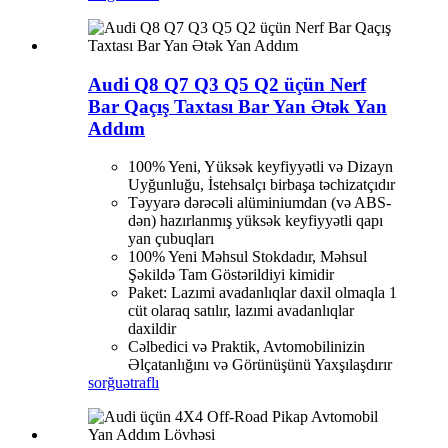
Audi Q8 Q7 Q3 Q5 Q2 üçün Nerf
Bar Qaçış Taxtası Bar Yan Ətək Yan
Addım
100% Yeni, Yüksək keyfiyyətli və Dizayn
Uyğunluğu, İstehsalçı birbaşa təchizatçıdır
Təyyarə dərəcəli alüminiumdan (və ABS-
dən) hazırlanmış yüksək keyfiyyətli qapı
yan çubuqları
100% Yeni Məhsul Stokdadır, Məhsul
Şəkildə Tam Göstərildiyi kimidir
Paket: Lazımi avadanlıqlar daxil olmaqla 1
cüt olaraq satılır, lazımi avadanlıqlar
daxildir
Cəlbedici və Praktik, Avtomobilinizin
Əlçatanlığını və Görünüşünü Yaxşılaşdırır
sorğu
ətraflı