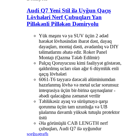
Audi Q7 Yeni Stil ilə Uyğun Qaçış
Lövhələri Nerf Çubuqları Yan
Pilləkənli Pilləkən Dəmiryolu
Yük maşını və ya SUV üçün 2 ədəd
hərəkət lövhəsindən ibarət dəst, dayaq
dayaqları, montaj dəsti, avadanlıq və DIY
təlimatlarını əhatə edir. Roker Panel
Montajı (Qazma Tələb Edilmir)
Palçıq Qoruyucusu kimi fəaliyyət göstərən,
qaldırılmış ucları olan ağır 6 düymlük enli
qaçış lövhələri
6061-T6 təyyarə dərəcəli alüminiumdan
hazırlanmış lövhə və metal uclar sorunsuz
inteqrasiya üçün bir-birinə qaynaqlanır -
əbədi qalacağına zəmanət verilir
Təhlükəsiz ayaq və sürüşməyə qarşı
qorunma üçün tam uzunluğa və UB
şüalarına davamlı yüksək tutuşlu protektor
üstü
Əla görünüşlü CAB LENGTH nerf
çubuqları, Audi Q7 ilə uyğundur
sorğu
ətraflı