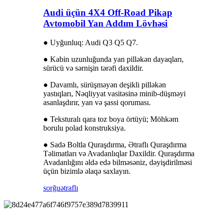
Audi üçün 4X4 Off-Road Pikap
Avtomobil Yan Addım Lövhəsi
● Uyğunluq: Audi Q3 Q5 Q7.
● Kabin uzunluğunda yan pilləkən dayaqları,
sürücü və sərnişin tərəfi daxildir.
● Davamlı, sürüşməyən deşikli pilləkən
yastıqları, Nəqliyyat vasitəsinə minib-düşməyi
asanlaşdırır, yan və şassi qoruması.
● Teksturalı qara toz boya örtüyü; Möhkəm
borulu polad konstruksiya.
● Sadə Boltla Quraşdırma, Ətraflı Quraşdırma
Təlimatları və Avadanlıqlar Daxildir. Quraşdırma
Avadanlığını əldə edə bilməsəniz, dəyişdirilməsi
üçün bizimlə əlaqə saxlayın.
sorğu
ətraflı