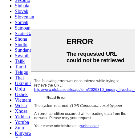
Sesotho
Sinhala
Slovak
Slovenian
Somali
Samoan
Scots Gaelic
Shona
Sindhi
Sundanese
Swahili
Tajik
Tamil
Telugu
Thai
Ukrainian
Urdu
Uzbek
Vietnamese
Welsh
Xhosa
Yiddish
Yoruba
Zulu
Kinyarwanda