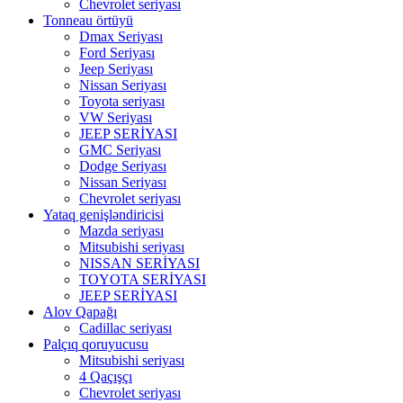
Chevrolet seriyası
Tonneau örtüyü
Dmax Seriyası
Ford Seriyası
Jeep Seriyası
Nissan Seriyası
Toyota seriyası
VW Seriyası
JEEP SERİYASI
GMC Seriyası
Dodge Seriyası
Nissan Seriyası
Chevrolet seriyası
Yataq genişləndiricisi
Mazda seriyası
Mitsubishi seriyası
NISSAN SERİYASI
TOYOTA SERİYASI
JEEP SERİYASI
Alov Qapağı
Cadillac seriyası
Palçıq qoruyucusu
Mitsubishi seriyası
4 Qaçışçı
Chevrolet seriyası