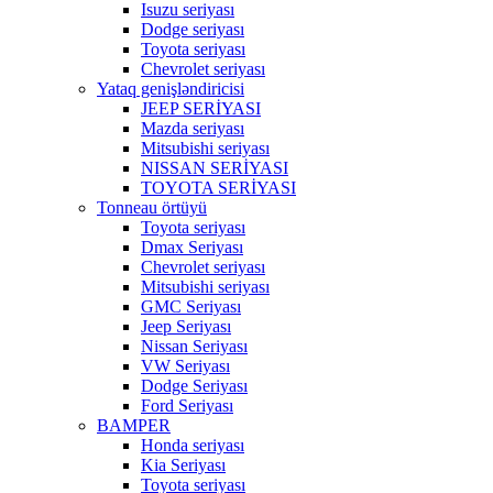
Isuzu seriyası
Dodge seriyası
Toyota seriyası
Chevrolet seriyası
Yataq genişləndiricisi
JEEP SERİYASI
Mazda seriyası
Mitsubishi seriyası
NISSAN SERİYASI
TOYOTA SERİYASI
Tonneau örtüyü
Toyota seriyası
Dmax Seriyası
Chevrolet seriyası
Mitsubishi seriyası
GMC Seriyası
Jeep Seriyası
Nissan Seriyası
VW Seriyası
Dodge Seriyası
Ford Seriyası
BAMPER
Honda seriyası
Kia Seriyası
Toyota seriyası