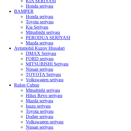
KIA SERİYASI
Honda seriyası
BAMPER
Honda seriyası
Toyota seriyası
Kia Seriyası
Mitsubishi seriyası
PERODUA SERİYASI
Mazda seriyası
Avtomobil Kuzov Hissələri
DMAX Seriyası
FORD seriyası
MITSUBISHI Seriyası
Nissan seriyası
TOYOTA Seriyası
Volkswagen seriyası
Rulon Çubuq
Mitsubishi seriyası
Hilux Revo seriyası
Mazda seriyası
Isuzu seriyası
Toyota seriyası
Dodge seriyası
Volkswagen seriyası
Nissan seriyası