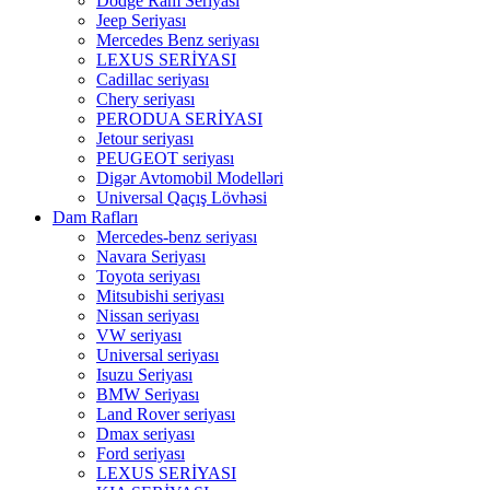
Dodge Ram Seriyası
Jeep Seriyası
Mercedes Benz seriyası
LEXUS SERİYASI
Cadillac seriyası
Chery seriyası
PERODUA SERİYASI
Jetour seriyası
PEUGEOT seriyası
Digər Avtomobil Modelləri
Universal Qaçış Lövhəsi
Dam Rafları
Mercedes-benz seriyası
Navara Seriyası
Toyota seriyası
Mitsubishi seriyası
Nissan seriyası
VW seriyası
Universal seriyası
Isuzu Seriyası
BMW Seriyası
Land Rover seriyası
Dmax seriyası
Ford seriyası
LEXUS SERİYASI