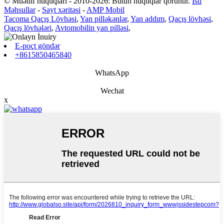
© Müəllif hüquqları - 2010-2026: Bütün hüquqlar qorunur.
İsti
Məhsullar
-
Sayt xəritəsi
-
AMP Mobil
Tacoma Qaçış Lövhəsi
,
Yan pilləkənlər
,
Yan addım
,
Qaçış lövhəsi
,
Qaçış lövhələri
,
Avtomobilin yan pilləsi
,
E-poçt göndər
+8615850465840
WhatsApp
Wechat
x