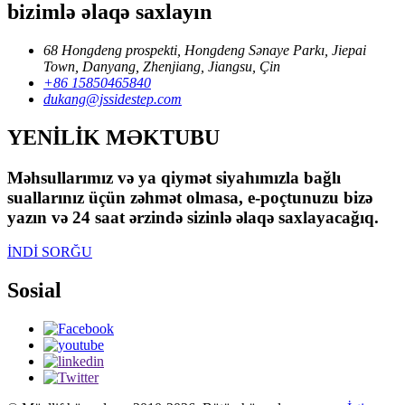
bizimlə əlaqə saxlayın
68 Hongdeng prospekti, Hongdeng Sənaye Parkı, Jiepai
Town, Danyang, Zhenjiang, Jiangsu, Çin
+86 15850465840
dukang@jssidestep.com
YENİLİK MƏKTUBU
Məhsullarımız və ya qiymət siyahımızla bağlı
suallarınız üçün zəhmət olmasa, e-poçtunuzu bizə
yazın və 24 saat ərzində sizinlə əlaqə saxlayacağıq.
İNDİ SORĞU
Sosial