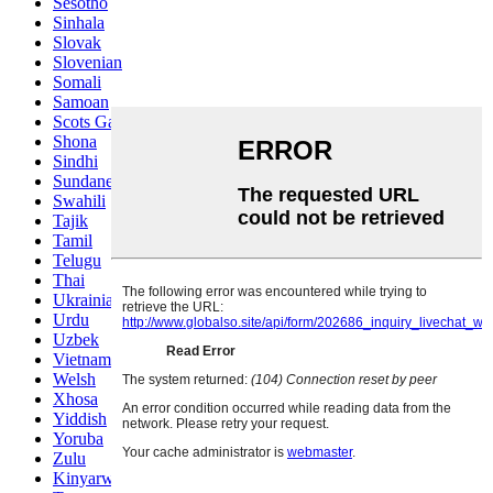
Sesotho
Sinhala
Slovak
Slovenian
Somali
Samoan
Scots Gaelic
Shona
Sindhi
Sundanese
Swahili
Tajik
Tamil
Telugu
Thai
Ukrainian
Urdu
Uzbek
Vietnamese
Welsh
Xhosa
Yiddish
Yoruba
Zulu
Kinyarwanda