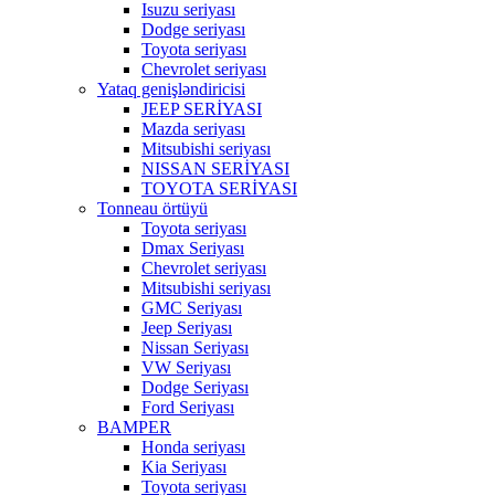
Isuzu seriyası
Dodge seriyası
Toyota seriyası
Chevrolet seriyası
Yataq genişləndiricisi
JEEP SERİYASI
Mazda seriyası
Mitsubishi seriyası
NISSAN SERİYASI
TOYOTA SERİYASI
Tonneau örtüyü
Toyota seriyası
Dmax Seriyası
Chevrolet seriyası
Mitsubishi seriyası
GMC Seriyası
Jeep Seriyası
Nissan Seriyası
VW Seriyası
Dodge Seriyası
Ford Seriyası
BAMPER
Honda seriyası
Kia Seriyası
Toyota seriyası