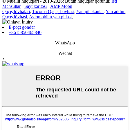
© Müəllif hüquqları - 2010-2026: Bütün hüquqlar qorunur.
İsti
Məhsullar
-
Sayt xəritəsi
-
AMP Mobil
Qaçış lövhələri
,
Tacoma Qaçış Lövhəsi
,
Yan pilləkənlər
,
Yan addım
,
Qaçış lövhəsi
,
Avtomobilin yan pilləsi
,
E-poçt göndər
+8615850465840
WhatsApp
Wechat
x