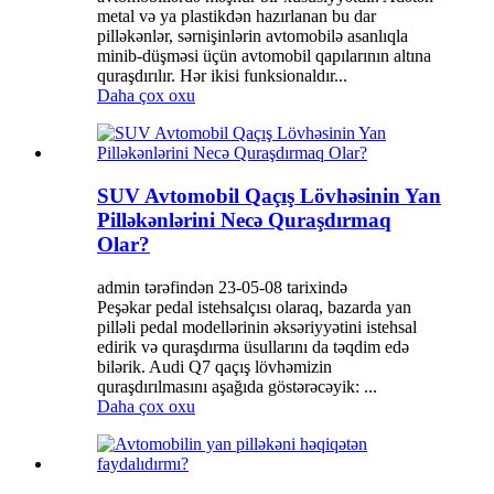
metal və ya plastikdən hazırlanan bu dar
pilləkənlər, sərnişinlərin avtomobilə asanlıqla
minib-düşməsi üçün avtomobil qapılarının altına
quraşdırılır. Hər ikisi funksionaldır...
Daha çox oxu
SUV Avtomobil Qaçış Lövhəsinin Yan
Pilləkənlərini Necə Quraşdırmaq
Olar?
admin tərəfindən 23-05-08 tarixində
Peşəkar pedal istehsalçısı olaraq, bazarda yan
pilləli pedal modellərinin əksəriyyətini istehsal
edirik və quraşdırma üsullarını da təqdim edə
bilərik. Audi Q7 qaçış lövhəmizin
quraşdırılmasını aşağıda göstərəcəyik: ...
Daha çox oxu