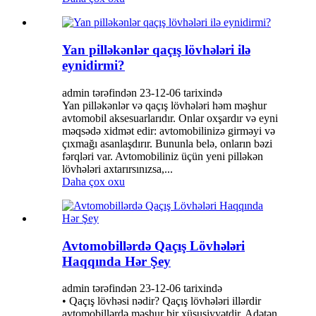
Yan pilləkənlər qaçış lövhələri ilə
eynidirmi?
admin tərəfindən 23-12-06 tarixində
Yan pilləkənlər və qaçış lövhələri həm məşhur
avtomobil aksesuarlarıdır. Onlar oxşardır və eyni
məqsədə xidmət edir: avtomobilinizə girməyi və
çıxmağı asanlaşdırır. Bununla belə, onların bəzi
fərqləri var. Avtomobiliniz üçün yeni pilləkən
lövhələri axtarırsınızsa,...
Daha çox oxu
Avtomobillərdə Qaçış Lövhələri
Haqqında Hər Şey
admin tərəfindən 23-12-06 tarixində
• Qaçış lövhəsi nədir? Qaçış lövhələri illərdir
avtomobillərdə məşhur bir xüsusiyyətdir. Adətən