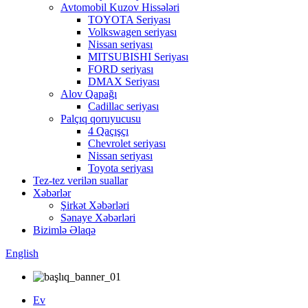
Avtomobil Kuzov Hissələri
TOYOTA Seriyası
Volkswagen seriyası
Nissan seriyası
MITSUBISHI Seriyası
FORD seriyası
DMAX Seriyası
Alov Qapağı
Cadillac seriyası
Palçıq qoruyucusu
4 Qaçışçı
Chevrolet seriyası
Nissan seriyası
Toyota seriyası
Tez-tez verilən suallar
Xəbərlər
Şirkət Xəbərləri
Sənaye Xəbərləri
Bizimlə Əlaqə
English
Ev