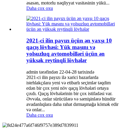
əsasən, motorlu nəqliyyat vasitəsinin yükü...
Daha çox oxu
2021-ci ilin payızı üçün ən yaxşı 10
qaçış lövhəsi: Yük maşını və
yolsuzluq avtomobilləri üçün ən
yüksək reytinqli lövhələr
admin tərəfindən 22-04-28 tarixində
2021-ci ilin payızı ilə xarici bazarlarda
istehlakçılara yeni və etibarlı seçimlər təqdim
edən bir çox yeni növ qaçış lövhələri ortaya
çıxdı. Qaçış lövhələrinin bir çox istifadəsi var.
Əvvəla, onlar sürücülərə və sərnişinlərə hündür
avadanlıqlara daha rahat dırmaşmağa kömək edir
və onlar...
Daha çox oxu