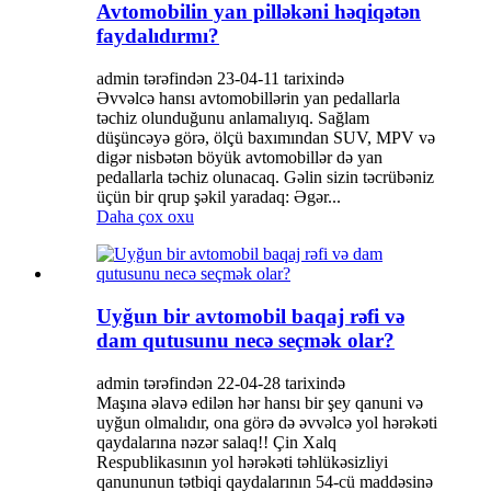
Avtomobilin yan pilləkəni həqiqətən
faydalıdırmı?
admin tərəfindən 23-04-11 tarixində
Əvvəlcə hansı avtomobillərin yan pedallarla
təchiz olunduğunu anlamalıyıq. Sağlam
düşüncəyə görə, ölçü baxımından SUV, MPV və
digər nisbətən böyük avtomobillər də yan
pedallarla təchiz olunacaq. Gəlin sizin təcrübəniz
üçün bir qrup şəkil yaradaq: Əgər...
Daha çox oxu
Uyğun bir avtomobil baqaj rəfi və
dam qutusunu necə seçmək olar?
admin tərəfindən 22-04-28 tarixində
Maşına əlavə edilən hər hansı bir şey qanuni və
uyğun olmalıdır, ona görə də əvvəlcə yol hərəkəti
qaydalarına nəzər salaq!! Çin Xalq
Respublikasının yol hərəkəti təhlükəsizliyi
qanununun tətbiqi qaydalarının 54-cü maddəsinə