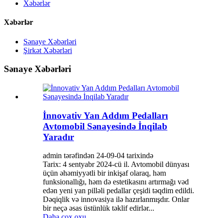
Xəbərlər
Xəbərlər
Sənaye Xəbərləri
Şirkət Xəbərləri
Sənaye Xəbərləri
İnnovativ Yan Addım Pedalları
Avtomobil Sənayesində İnqilab
Yaradır
admin tərəfindən 24-09-04 tarixində
Tarix: 4 sentyabr 2024-cü il. Avtomobil dünyası
üçün əhəmiyyətli bir inkişaf olaraq, həm
funksionallığı, həm də estetikasını artırmağı vəd
edən yeni yan pilləli pedallar çeşidi təqdim edildi.
Dəqiqlik və innovasiya ilə hazırlanmışdır. Onlar
bir neçə əsas üstünlük təklif edirlər...
Daha çox oxu