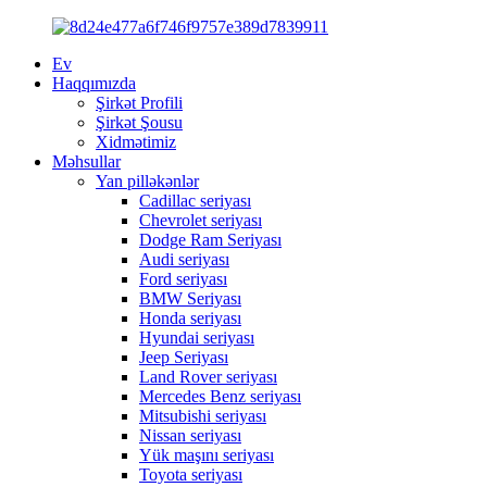
Ev
Haqqımızda
Şirkət Profili
Şirkət Şousu
Xidmətimiz
Məhsullar
Yan pilləkənlər
Cadillac seriyası
Chevrolet seriyası
Dodge Ram Seriyası
Audi seriyası
Ford seriyası
BMW Seriyası
Honda seriyası
Hyundai seriyası
Jeep Seriyası
Land Rover seriyası
Mercedes Benz seriyası
Mitsubishi seriyası
Nissan seriyası
Yük maşını seriyası
Toyota seriyası