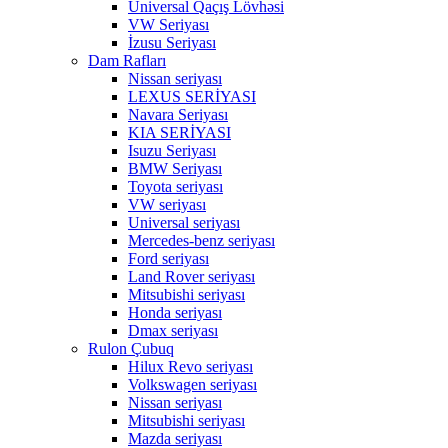
Universal Qaçış Lövhəsi
VW Seriyası
İzusu Seriyası
Dam Rafları
Nissan seriyası
LEXUS SERİYASI
Navara Seriyası
KIA SERİYASI
Isuzu Seriyası
BMW Seriyası
Toyota seriyası
VW seriyası
Universal seriyası
Mercedes-benz seriyası
Ford seriyası
Land Rover seriyası
Mitsubishi seriyası
Honda seriyası
Dmax seriyası
Rulon Çubuq
Hilux Revo seriyası
Volkswagen seriyası
Nissan seriyası
Mitsubishi seriyası
Mazda seriyası