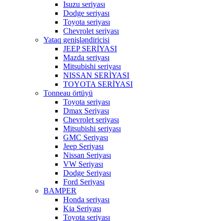
Isuzu seriyası
Dodge seriyası
Toyota seriyası
Chevrolet seriyası
Yataq genişləndiricisi
JEEP SERİYASI
Mazda seriyası
Mitsubishi seriyası
NISSAN SERİYASI
TOYOTA SERİYASI
Tonneau örtüyü
Toyota seriyası
Dmax Seriyası
Chevrolet seriyası
Mitsubishi seriyası
GMC Seriyası
Jeep Seriyası
Nissan Seriyası
VW Seriyası
Dodge Seriyası
Ford Seriyası
BAMPER
Honda seriyası
Kia Seriyası
Toyota seriyası