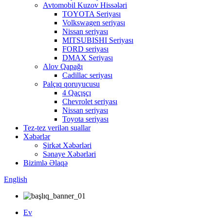
Avtomobil Kuzov Hissələri
TOYOTA Seriyası
Volkswagen seriyası
Nissan seriyası
MITSUBISHI Seriyası
FORD seriyası
DMAX Seriyası
Alov Qapağı
Cadillac seriyası
Palçıq qoruyucusu
4 Qaçışçı
Chevrolet seriyası
Nissan seriyası
Toyota seriyası
Tez-tez verilən suallar
Xəbərlər
Şirkət Xəbərləri
Sənaye Xəbərləri
Bizimlə Əlaqə
English
Ev