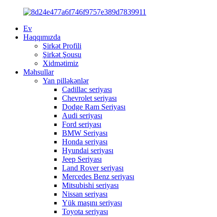
Ev
Haqqımızda
Şirkət Profili
Şirkət Şousu
Xidmətimiz
Məhsullar
Yan pilləkənlər
Cadillac seriyası
Chevrolet seriyası
Dodge Ram Seriyası
Audi seriyası
Ford seriyası
BMW Seriyası
Honda seriyası
Hyundai seriyası
Jeep Seriyası
Land Rover seriyası
Mercedes Benz seriyası
Mitsubishi seriyası
Nissan seriyası
Yük maşını seriyası
Toyota seriyası