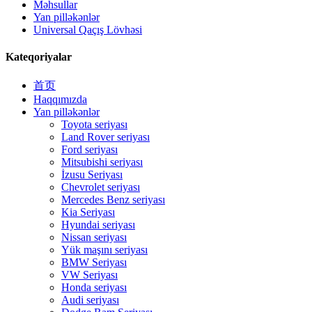
Məhsullar
Yan pilləkənlər
Universal Qaçış Lövhəsi
Kateqoriyalar
首页
Haqqımızda
Yan pilləkənlər
Toyota seriyası
Land Rover seriyası
Ford seriyası
Mitsubishi seriyası
İzusu Seriyası
Chevrolet seriyası
Mercedes Benz seriyası
Kia Seriyası
Hyundai seriyası
Nissan seriyası
Yük maşını seriyası
BMW Seriyası
VW Seriyası
Honda seriyası
Audi seriyası