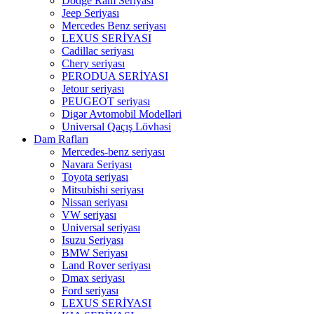
Dodge Ram Seriyası
Jeep Seriyası
Mercedes Benz seriyası
LEXUS SERİYASI
Cadillac seriyası
Chery seriyası
PERODUA SERİYASI
Jetour seriyası
PEUGEOT seriyası
Digər Avtomobil Modelləri
Universal Qaçış Lövhəsi
Dam Rafları
Mercedes-benz seriyası
Navara Seriyası
Toyota seriyası
Mitsubishi seriyası
Nissan seriyası
VW seriyası
Universal seriyası
Isuzu Seriyası
BMW Seriyası
Land Rover seriyası
Dmax seriyası
Ford seriyası
LEXUS SERİYASI