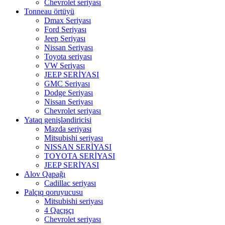
Chevrolet seriyası
Tonneau örtüyü
Dmax Seriyası
Ford Seriyası
Jeep Seriyası
Nissan Seriyası
Toyota seriyası
VW Seriyası
JEEP SERİYASI
GMC Seriyası
Dodge Seriyası
Nissan Seriyası
Chevrolet seriyası
Yataq genişləndiricisi
Mazda seriyası
Mitsubishi seriyası
NISSAN SERİYASI
TOYOTA SERİYASI
JEEP SERİYASI
Alov Qapağı
Cadillac seriyası
Palçıq qoruyucusu
Mitsubishi seriyası
4 Qaçışçı
Chevrolet seriyası