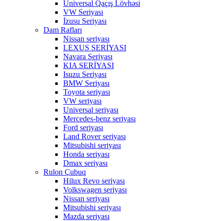
Universal Qaçış Lövhəsi
VW Seriyası
İzusu Seriyası
Dam Rafları
Nissan seriyası
LEXUS SERİYASI
Navara Seriyası
KIA SERİYASI
Isuzu Seriyası
BMW Seriyası
Toyota seriyası
VW seriyası
Universal seriyası
Mercedes-benz seriyası
Ford seriyası
Land Rover seriyası
Mitsubishi seriyası
Honda seriyası
Dmax seriyası
Rulon Çubuq
Hilux Revo seriyası
Volkswagen seriyası
Nissan seriyası
Mitsubishi seriyası
Mazda seriyası