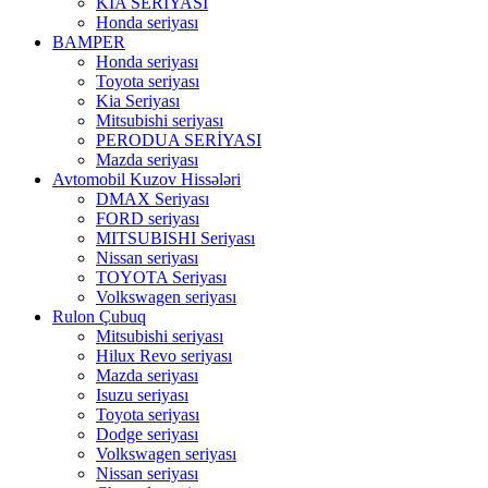
KIA SERİYASI
Honda seriyası
BAMPER
Honda seriyası
Toyota seriyası
Kia Seriyası
Mitsubishi seriyası
PERODUA SERİYASI
Mazda seriyası
Avtomobil Kuzov Hissələri
DMAX Seriyası
FORD seriyası
MITSUBISHI Seriyası
Nissan seriyası
TOYOTA Seriyası
Volkswagen seriyası
Rulon Çubuq
Mitsubishi seriyası
Hilux Revo seriyası
Mazda seriyası
Isuzu seriyası
Toyota seriyası
Dodge seriyası
Volkswagen seriyası
Nissan seriyası