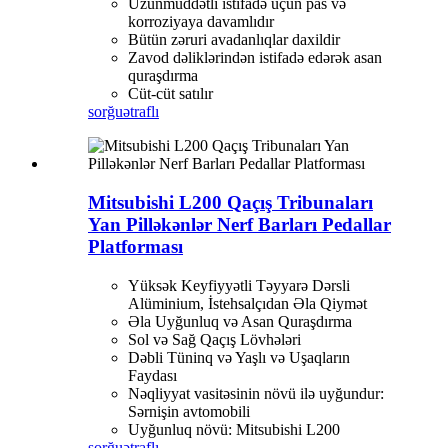
Uzunmüddətli istifadə üçün pas və
korroziyaya davamlıdır
Bütün zəruri avadanlıqlar daxildir
Zavod dəliklərindən istifadə edərək asan
quraşdırma
Cüt-cüt satılır
sorğu
ətraflı
Mitsubishi L200 Qaçış Tribunaları
Yan Pilləkənlər Nerf Barları Pedallar
Platforması
Yüksək Keyfiyyətli Təyyarə Dərsli
Alüminium, İstehsalçıdan Əla Qiymət
Əla Uyğunluq və Asan Quraşdırma
Sol və Sağ Qaçış Lövhələri
Dəbli Tüninq və Yaşlı və Uşaqların
Faydası
Nəqliyyat vasitəsinin növü ilə uyğundur:
Sərnişin avtomobili
Uyğunluq növü: Mitsubishi L200
sorğu
ətraflı