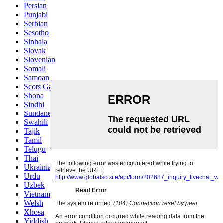
Persian
Punjabi
Serbian
Sesotho
Sinhala
Slovak
Slovenian
Somali
Samoan
Scots Gaelic
Shona
Sindhi
Sundanese
Swahili
Tajik
Tamil
Telugu
Thai
Ukrainian
Urdu
Uzbek
Vietnamese
Welsh
Xhosa
Yiddish