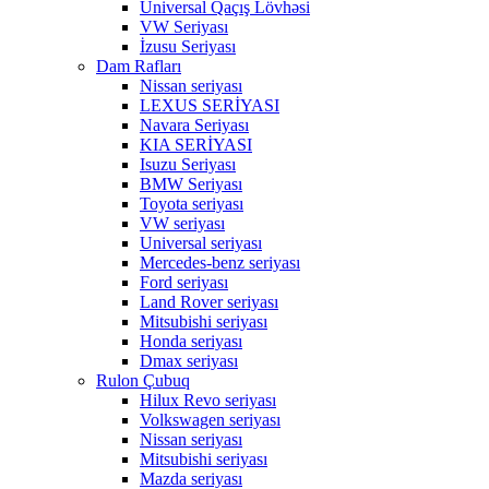
Universal Qaçış Lövhəsi
VW Seriyası
İzusu Seriyası
Dam Rafları
Nissan seriyası
LEXUS SERİYASI
Navara Seriyası
KIA SERİYASI
Isuzu Seriyası
BMW Seriyası
Toyota seriyası
VW seriyası
Universal seriyası
Mercedes-benz seriyası
Ford seriyası
Land Rover seriyası
Mitsubishi seriyası
Honda seriyası
Dmax seriyası
Rulon Çubuq
Hilux Revo seriyası
Volkswagen seriyası
Nissan seriyası
Mitsubishi seriyası
Mazda seriyası