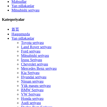
Məhsullar
Yan pilləkənlər
Mitsubishi seriyası
Kateqoriyalar
首页
Haqqımızda
Yan pilləkənlər
Toyota seriyası
Land Rover seriyası
Ford seriyası
Mitsubishi seriyası
İzusu Seriyası
Chevrolet seriyası
Mercedes Benz seriyası
Kia Seriyası
Hyundai seriyası
Nissan seriyası
Yük maşını seriyası
BMW Seriyası
VW Seriyası
Honda seriyası
Audi seriyası