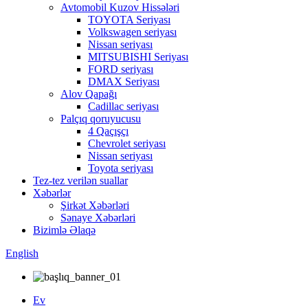
Avtomobil Kuzov Hissələri
TOYOTA Seriyası
Volkswagen seriyası
Nissan seriyası
MITSUBISHI Seriyası
FORD seriyası
DMAX Seriyası
Alov Qapağı
Cadillac seriyası
Palçıq qoruyucusu
4 Qaçışçı
Chevrolet seriyası
Nissan seriyası
Toyota seriyası
Tez-tez verilən suallar
Xəbərlər
Şirkət Xəbərləri
Sənaye Xəbərləri
Bizimlə Əlaqə
English
Ev