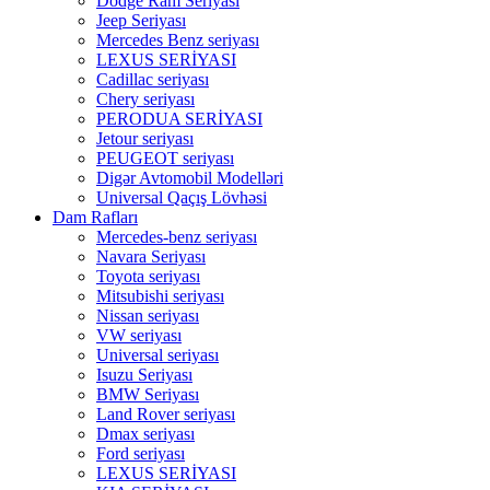
Dodge Ram Seriyası
Jeep Seriyası
Mercedes Benz seriyası
LEXUS SERİYASI
Cadillac seriyası
Chery seriyası
PERODUA SERİYASI
Jetour seriyası
PEUGEOT seriyası
Digər Avtomobil Modelləri
Universal Qaçış Lövhəsi
Dam Rafları
Mercedes-benz seriyası
Navara Seriyası
Toyota seriyası
Mitsubishi seriyası
Nissan seriyası
VW seriyası
Universal seriyası
Isuzu Seriyası
BMW Seriyası
Land Rover seriyası
Dmax seriyası
Ford seriyası
LEXUS SERİYASI