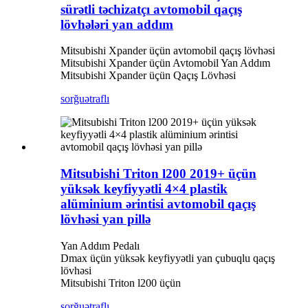
sürətli təchizatçı avtomobil qaçış
lövhələri yan addım
Mitsubishi Xpander üçün avtomobil qaçış lövhəsi
Mitsubishi Xpander üçün Avtomobil Yan Addım
Mitsubishi Xpander üçün Qaçış Lövhəsi
sorğu
ətraflı
Mitsubishi Triton l200 2019+ üçün
yüksək keyfiyyətli 4×4 plastik
alüminium ərintisi avtomobil qaçış
lövhəsi yan pillə
Yan Addım Pedalı
Dmax üçün yüksək keyfiyyətli yan çubuqlu qaçış
lövhəsi
Mitsubishi Triton l200 üçün
sorğu
ətraflı