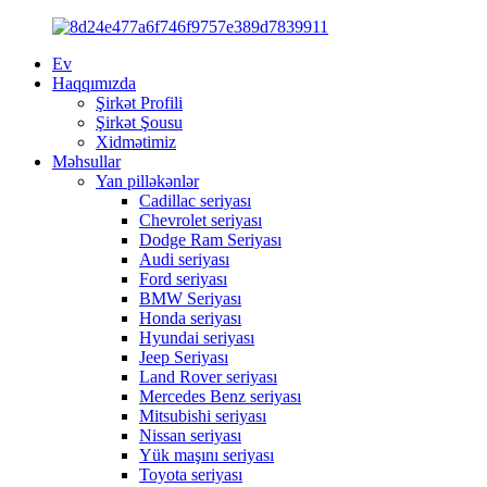
Ev
Haqqımızda
Şirkət Profili
Şirkət Şousu
Xidmətimiz
Məhsullar
Yan pilləkənlər
Cadillac seriyası
Chevrolet seriyası
Dodge Ram Seriyası
Audi seriyası
Ford seriyası
BMW Seriyası
Honda seriyası
Hyundai seriyası
Jeep Seriyası
Land Rover seriyası
Mercedes Benz seriyası
Mitsubishi seriyası
Nissan seriyası
Yük maşını seriyası
Toyota seriyası