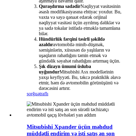
aşınmaya davamlı qalır.
Quraşdırma sadədir
Nəqliyyat vasitəsinin
əsaslı modifikasiyasına ehtiyac yoxdur. Bu,
vaxta və səyə qənaət edərək orijinal
nəqliyyat vasitəsi üçün ayrılmış dəliklər və
ya sadə tokalar istifadə etməklə tamamlana
bilər.
Hündürlük fərqini təsirli şəkildə
azaldır
avtomobilə minib-düşmək,
sərnişinlərin, xüsusən də yaşlıların və
uşaqların rahatlığını təmin etmək və
gündəlik səyahət rahatlığını artırmaq üçün.
Şık dizayn ümumi üsluba
uyğundur
Mitsubishi Asx modellərinin
yaxşı keyfiyyəti. Bu, təkcə praktiklik əlavə
etmir, həm də avtomobilin görünüşünü və
dərəcəsini artırır.
sorğu
ətraflı
Mitsubishi Xpander üçün məhdud
müddətli endirim və isti satış ən son