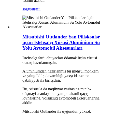
təsirini azaldır.
sorğu
ətraflı
Mitsubishi Outlander Yan Pilləkənlər
üçün İstehsalçı Xüsusi Alüminium Su
Yolu Avtomobil Aksesuarları
İstehsalçı fərdi ehtiyacları ödəmək üçün xüsusi
olaraq hazırlanmışdır.
Alüminiumdan hazırlanmış bu məhsul möhkəm
və yüngüldür, davamlılığı yaxşı idarəetmə
qabiliyyəti ilə birləşdirir.
Bu, xüsusilə də nəqliyyat vasitəsinə minib-
düşməyi asanlaşdıran yan pilləkənli qaçış
lövhələrinə, yolsuzluq avtomobili aksesuarlarına
aiddir.
Mitsubishi Outlander ilə uyğundur, yüksək