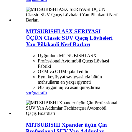
MITSUBISHI ASX SERIYASI
ÜÇÜN Classic SUV Qaçış Lövhələri
Yan Pilləkənli Nerf Barları
Uyğunluq: MITSUBISHI ASX
Professional Avtomobil Qaçış Lövhəsi
Fabriki
OEM və ODM qəbul edilir
Eyni keyfiyyət səviyyəsində bütün
məhsulların ən yaxşı qiyməti
Əla uyğunluq və asan quraşdırma
sorğu
ətraflı
MITSUBISHI Xpander üçün Çin
Professional SUV Yan Addımlar