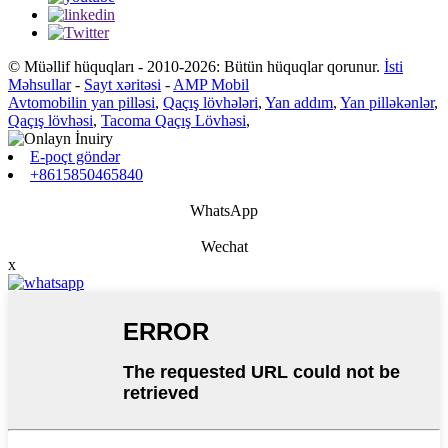
© Müəllif hüquqları - 2010-2026: Bütün hüquqlar qorunur.
İsti
Məhsullar
-
Sayt xəritəsi
-
AMP Mobil
Avtomobilin yan pilləsi
,
Qaçış lövhələri
,
Yan addım
,
Yan pilləkənlər
,
Qaçış lövhəsi
,
Tacoma Qaçış Lövhəsi
,
E-poçt göndər
+8615850465840
WhatsApp
Wechat
x