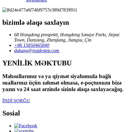
bizimlə əlaqə saxlayın
68 Hongdeng prospekti, Hongdeng Sənaye Parkı, Jiepai
Town, Danyang, Zhenjiang, Jiangsu, Çin
+86 15850465840
dukang@jssidestep.com
YENİLİK MƏKTUBU
Məhsullarımız və ya qiymət siyahımızla bağlı
suallarınız üçün zəhmət olmasa, e-poçtunuzu bizə
yazın və 24 saat ərzində sizinlə əlaqə saxlayacağıq.
İNDİ SORĞU
Sosial