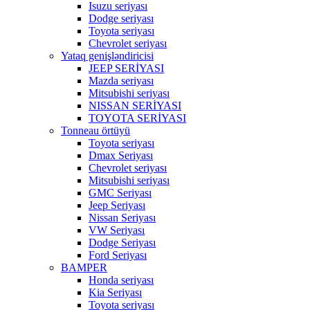
Isuzu seriyası
Dodge seriyası
Toyota seriyası
Chevrolet seriyası
Yataq genişləndiricisi
JEEP SERİYASI
Mazda seriyası
Mitsubishi seriyası
NISSAN SERİYASI
TOYOTA SERİYASI
Tonneau örtüyü
Toyota seriyası
Dmax Seriyası
Chevrolet seriyası
Mitsubishi seriyası
GMC Seriyası
Jeep Seriyası
Nissan Seriyası
VW Seriyası
Dodge Seriyası
Ford Seriyası
BAMPER
Honda seriyası
Kia Seriyası
Toyota seriyası