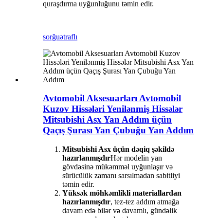
quraşdırma uyğunluğunu təmin edir.
sorğu
ətraflı
Avtomobil Aksesuarları Avtomobil
Kuzov Hissələri Yenilənmiş Hissələr
Mitsubishi Asx Yan Addım üçün
Qaçış Şurası Yan Çubuğu Yan Addım
Mitsubishi Asx üçün dəqiq şəkildə
hazırlanmışdır
Hər modelin yan
gövdəsinə mükəmməl uyğunlaşır və
sürücülük zamanı sarsılmadan sabitliyi
təmin edir.
Yüksək möhkəmlikli materiallardan
hazırlanmışdır
, tez-tez addım atmağa
davam edə bilər və davamlı, gündəlik