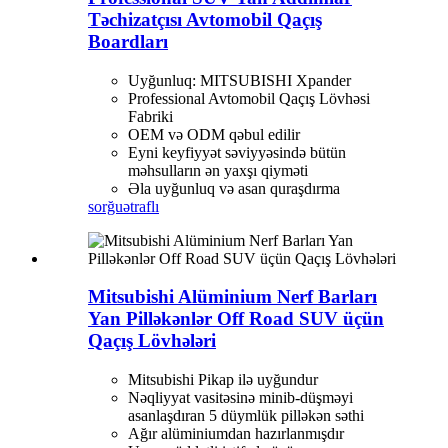
Təchizatçısı Avtomobil Qaçış
Boardları
Uyğunluq: MITSUBISHI Xpander
Professional Avtomobil Qaçış Lövhəsi
Fabriki
OEM və ODM qəbul edilir
Eyni keyfiyyət səviyyəsində bütün
məhsulların ən yaxşı qiyməti
Əla uyğunluq və asan quraşdırma
sorğu
ətraflı
Mitsubishi Alüminium Nerf Barları
Yan Pilləkənlər Off Road SUV üçün
Qaçış Lövhələri
Mitsubishi Pikap ilə uyğundur
Nəqliyyat vasitəsinə minib-düşməyi
asanlaşdıran 5 düymlük pilləkən səthi
Ağır alüminiumdan hazırlanmışdır