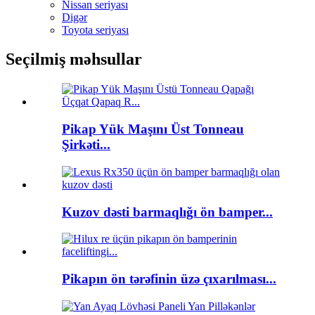
Nissan seriyası
Digər
Toyota seriyası
Seçilmiş məhsullar
Pikap Yük Maşını Üst Tonneau
Şirkəti...
Kuzov dəsti barmaqlığı ön bamper...
Pikapın ön tərəfinin üzə çıxarılması...