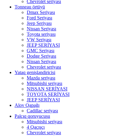
Chevrolet seriyası
Tonneau örtüyü
Dmax Seriyası
Ford Seriyası
Jeep Seriyası
Nissan Seriyası
Toyota seriyası
VW Seriyası
JEEP SERİYASI
GMC Seriyası
Dodge Seriyası
Nissan Seriyası
Chevrolet seriyası
Yataq genişləndiricisi
Mazda seriyası
Mitsubishi seriyası
NISSAN SERİYASI
TOYOTA SERİYASI
JEEP SERİYASI
Alov Qapağı
Cadillac seriyası
Palçıq qoruyucusu
Mitsubishi seriyası
4 Qaçışçı
Chevrolet seriyası