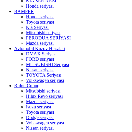
KIA SERİYASI
Honda seriyası
BAMPER
Honda seriyası
Toyota seriyası
Kia Seriyası
Mitsubishi seriyası
PERODUA SERİYASI
Mazda seriyası
Avtomobil Kuzov Hissələri
DMAX Seriyası
FORD seriyası
MITSUBISHI Seriyası
Nissan seriyası
TOYOTA Seriyası
Volkswagen seriyası
Rulon Çubuq
Mitsubishi seriyası
Hilux Revo seriyası
Mazda seriyası
Isuzu seriyası
Toyota seriyası
Dodge seriyası
Volkswagen seriyası
Nissan seriyası