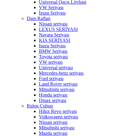
Universal Qaçış Lövhəsi
VW Seriyası
İzusu Seriyası
Dam Rafları
Nissan seriyası
LEXUS SERİYASI
Navara Seriyası
KIA SERİYASI
Isuzu Seriyası
BMW Seriyası
Toyota seriyası
VW seriyası
Universal seriyası
Mercedes-benz seriyası
Ford seriyası
Land Rover seriyası
Mitsubishi seriyası
Honda seriyası
Dmax seriyası
Rulon Çubuq
Hilux Revo seriyası
Volkswagen seriyası
Nissan seriyası
Mitsubishi seriyası
Mazda seriyası