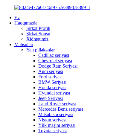
Ev
Haqqımızda
Şirkət Profili
Şirkət Şousu
Xidmətimiz
Məhsullar
Yan pilləkənlər
Cadillac seriyası
Chevrolet seriyası
Dodge Ram Seriyası
Audi seriyası
Ford seriyası
BMW Seriyası
Honda seriyası
Hyundai seriyası
Jeep Seriyası
Land Rover seriyası
Mercedes Benz seriyası
Mitsubishi seriyası
Nissan seriyası
Yük maşını seriyası
Toyota seriyası