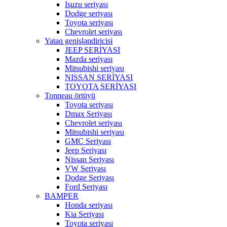
Isuzu seriyası
Dodge seriyası
Toyota seriyası
Chevrolet seriyası
Yataq genişləndiricisi
JEEP SERİYASI
Mazda seriyası
Mitsubishi seriyası
NISSAN SERİYASI
TOYOTA SERİYASI
Tonneau örtüyü
Toyota seriyası
Dmax Seriyası
Chevrolet seriyası
Mitsubishi seriyası
GMC Seriyası
Jeep Seriyası
Nissan Seriyası
VW Seriyası
Dodge Seriyası
Ford Seriyası
BAMPER
Honda seriyası
Kia Seriyası
Toyota seriyası