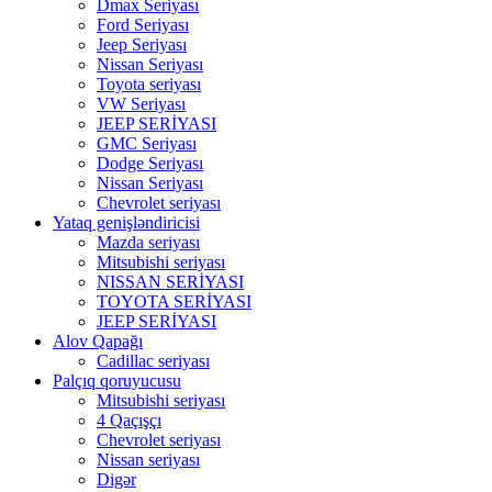
Dmax Seriyası
Ford Seriyası
Jeep Seriyası
Nissan Seriyası
Toyota seriyası
VW Seriyası
JEEP SERİYASI
GMC Seriyası
Dodge Seriyası
Nissan Seriyası
Chevrolet seriyası
Yataq genişləndiricisi
Mazda seriyası
Mitsubishi seriyası
NISSAN SERİYASI
TOYOTA SERİYASI
JEEP SERİYASI
Alov Qapağı
Cadillac seriyası
Palçıq qoruyucusu
Mitsubishi seriyası
4 Qaçışçı
Chevrolet seriyası
Nissan seriyası
Digər