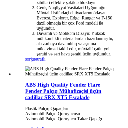
zibilləri effektiv şəkildə bloklayır.
Geniş Nəqliyyat Vasitələri Uyğunluğu:
Müxtəlif istifadəçi ehtiyaclarını ödəyən
Everest, Explorer, Edge, Ranger və F-150
daxil olmaqla bir çox Ford modeli ilə
uyğundur.
Davamlı və Möhkəm Dizayn: Yüksək
möhkəmlikli materiallardan hazırlanmışdır,
əla zərbəyə davamlılıq və aşınma
müqaviməti təklif edir, müxtəlif çətin yol
şəraiti və sərt hava şəraiti üçün uyğundur.
sorğu
ətraflı
ABS High Quality Fender Flare
Fender Palçıq Mühafizəçisi üçün
cadillac SRX XT5 Escalade
Plastik Palçıq Qapaqları
Avtomobil Palçıq Qoruyucusu
Avtomobil Palçıq Qoruyucu Təkər Qapağı