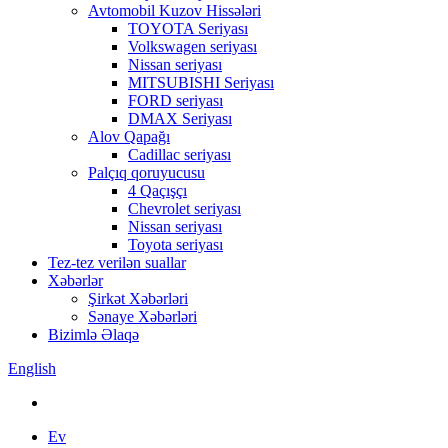
Avtomobil Kuzov Hissələri
TOYOTA Seriyası
Volkswagen seriyası
Nissan seriyası
MITSUBISHI Seriyası
FORD seriyası
DMAX Seriyası
Alov Qapağı
Cadillac seriyası
Palçıq qoruyucusu
4 Qaçışçı
Chevrolet seriyası
Nissan seriyası
Toyota seriyası
Tez-tez verilən suallar
Xəbərlər
Şirkət Xəbərləri
Sənaye Xəbərləri
Bizimlə Əlaqə
English
Ev