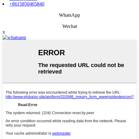
+8615850465840
WhatsApp
Wechat
x