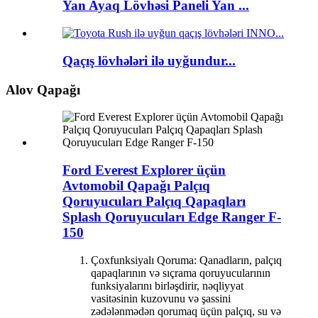
Yan Ayaq Lövhəsi Paneli Yan ...
Qaçış lövhələri ilə uyğundur...
Alov Qapağı
Ford Everest Explorer üçün
Avtomobil Qapağı Palçıq
Qoruyucuları Palçıq Qapaqları
Splash Qoruyucuları Edge Ranger F-
150
Çoxfunksiyalı Qoruma: Qanadların, palçıq
qapaqlarının və sıçrama qoruyucularının
funksiyalarını birləşdirir, nəqliyyat
vasitəsinin kuzovunu və şassini
zədələnmədən qorumaq üçün palçıq, su və