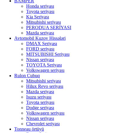
BAMPER
Honda seriyası
Toyota seriyası
Kia Seriyası
Mitsubishi seriyası
PERODUA SERİYASI
Mazda seriyası
Avtomobil Kuzov Hissələri
DMAX Seriyası
FORD seriyası
MITSUBISHI Seriyası
Nissan seriyası
TOYOTA Seriyası
Volkswagen seriyası
Rulon Çubuq
Mitsubishi seriyası
Hilux Revo seriyası
Mazda seriyası
Isuzu seriyası
Toyota seriyası
Dodge seriyası
Volkswagen seriyası
Nissan seriyası
Chevrolet seriyası
Tonneau örtüyü