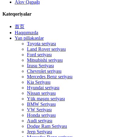
Alov Qapağı
Kateqoriyalar
首页
Haqqımızda
Yan pilləkənlər
Toyota seriyası
Land Rover seriyası
Ford seriyası
Mitsubishi seriyası
İzusu Seriyası
Chevrolet seriyası
Mercedes Benz seriyası
Kia Seriyası
Hyundai seriyası
Nissan seriyası
Yük maşını seriyası
BMW Seriyası
VW Seriyası
Honda seriyası
Audi seriyası
Dodge Ram Seriyası
Jeep Seriyası