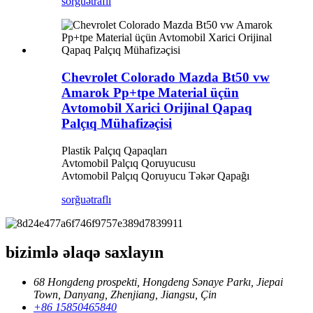
sorğu
ətraflı
Chevrolet Colorado Mazda Bt50 vw
Amarok Pp+tpe Material üçün
Avtomobil Xarici Orijinal Qapaq
Palçıq Mühafizəçisi
Plastik Palçıq Qapaqları
Avtomobil Palçıq Qoruyucusu
Avtomobil Palçıq Qoruyucu Təkər Qapağı
sorğu
ətraflı
bizimlə əlaqə saxlayın
68 Hongdeng prospekti, Hongdeng Sənaye Parkı, Jiepai
Town, Danyang, Zhenjiang, Jiangsu, Çin
+86 15850465840