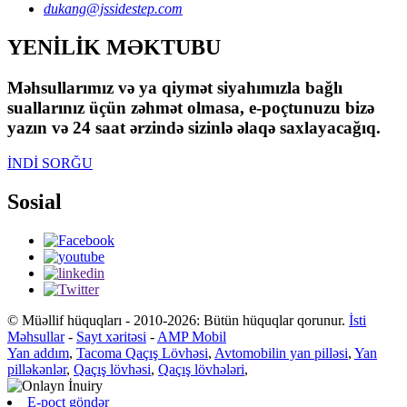
dukang@jssidestep.com
YENİLİK MƏKTUBU
Məhsullarımız və ya qiymət siyahımızla bağlı
suallarınız üçün zəhmət olmasa, e-poçtunuzu bizə
yazın və 24 saat ərzində sizinlə əlaqə saxlayacağıq.
İNDİ SORĞU
Sosial
© Müəllif hüquqları - 2010-2026: Bütün hüquqlar qorunur.
İsti
Məhsullar
-
Sayt xəritəsi
-
AMP Mobil
Yan addım
,
Tacoma Qaçış Lövhəsi
,
Avtomobilin yan pilləsi
,
Yan
pilləkənlər
,
Qaçış lövhəsi
,
Qaçış lövhələri
,
E-poçt göndər