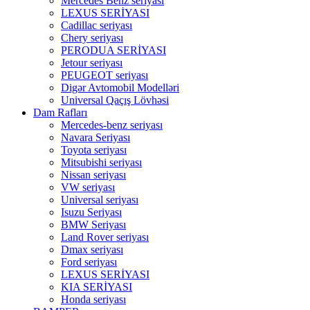
Mercedes Benz seriyası
LEXUS SERİYASI
Cadillac seriyası
Chery seriyası
PERODUA SERİYASI
Jetour seriyası
PEUGEOT seriyası
Digər Avtomobil Modelləri
Universal Qaçış Lövhəsi
Dam Rafları
Mercedes-benz seriyası
Navara Seriyası
Toyota seriyası
Mitsubishi seriyası
Nissan seriyası
VW seriyası
Universal seriyası
Isuzu Seriyası
BMW Seriyası
Land Rover seriyası
Dmax seriyası
Ford seriyası
LEXUS SERİYASI
KIA SERİYASI
Honda seriyası