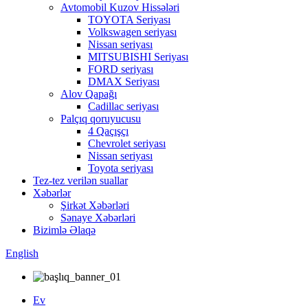
Avtomobil Kuzov Hissələri
TOYOTA Seriyası
Volkswagen seriyası
Nissan seriyası
MITSUBISHI Seriyası
FORD seriyası
DMAX Seriyası
Alov Qapağı
Cadillac seriyası
Palçıq qoruyucusu
4 Qaçışçı
Chevrolet seriyası
Nissan seriyası
Toyota seriyası
Tez-tez verilən suallar
Xəbərlər
Şirkət Xəbərləri
Sənaye Xəbərləri
Bizimlə Əlaqə
English
Ev