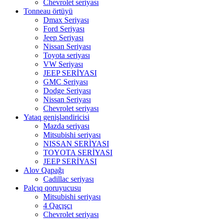
Chevrolet seriyası
Tonneau örtüyü
Dmax Seriyası
Ford Seriyası
Jeep Seriyası
Nissan Seriyası
Toyota seriyası
VW Seriyası
JEEP SERİYASI
GMC Seriyası
Dodge Seriyası
Nissan Seriyası
Chevrolet seriyası
Yataq genişləndiricisi
Mazda seriyası
Mitsubishi seriyası
NISSAN SERİYASI
TOYOTA SERİYASI
JEEP SERİYASI
Alov Qapağı
Cadillac seriyası
Palçıq qoruyucusu
Mitsubishi seriyası
4 Qaçışçı
Chevrolet seriyası