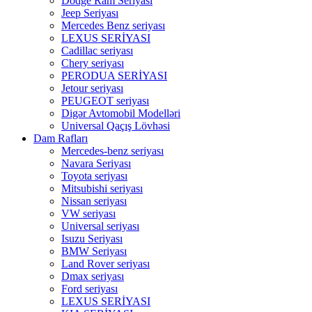
Dodge Ram Seriyası
Jeep Seriyası
Mercedes Benz seriyası
LEXUS SERİYASI
Cadillac seriyası
Chery seriyası
PERODUA SERİYASI
Jetour seriyası
PEUGEOT seriyası
Digər Avtomobil Modelləri
Universal Qaçış Lövhəsi
Dam Rafları
Mercedes-benz seriyası
Navara Seriyası
Toyota seriyası
Mitsubishi seriyası
Nissan seriyası
VW seriyası
Universal seriyası
Isuzu Seriyası
BMW Seriyası
Land Rover seriyası
Dmax seriyası
Ford seriyası
LEXUS SERİYASI