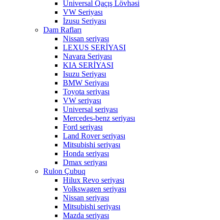
Universal Qaçış Lövhəsi
VW Seriyası
İzusu Seriyası
Dam Rafları
Nissan seriyası
LEXUS SERİYASI
Navara Seriyası
KIA SERİYASI
Isuzu Seriyası
BMW Seriyası
Toyota seriyası
VW seriyası
Universal seriyası
Mercedes-benz seriyası
Ford seriyası
Land Rover seriyası
Mitsubishi seriyası
Honda seriyası
Dmax seriyası
Rulon Çubuq
Hilux Revo seriyası
Volkswagen seriyası
Nissan seriyası
Mitsubishi seriyası
Mazda seriyası