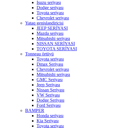
Isuzu seriyası
Dodge seriyası
Toyota seriyası
Chevrolet seriyası
Yataq genişləndiricisi
JEEP SERİYASI
Mazda seriyası
Mitsubishi seriyası
NISSAN SERİYASI
TOYOTA SERİYASI
Tonneau örtüyü
Toyota seriyası
Dmax Seriyası
Chevrolet seriyası
Mitsubishi seriyası
GMC Seriyası
Jeep Seriyası
Nissan Seriyası
VW Seriyası
Dodge Seriyası
Ford Seriyası
BAMPER
Honda seriyası
Kia Seriyası
Toyota seriyası