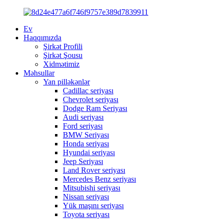
Ev
Haqqımızda
Şirkət Profili
Şirkət Şousu
Xidmətimiz
Məhsullar
Yan pilləkənlər
Cadillac seriyası
Chevrolet seriyası
Dodge Ram Seriyası
Audi seriyası
Ford seriyası
BMW Seriyası
Honda seriyası
Hyundai seriyası
Jeep Seriyası
Land Rover seriyası
Mercedes Benz seriyası
Mitsubishi seriyası
Nissan seriyası
Yük maşını seriyası
Toyota seriyası