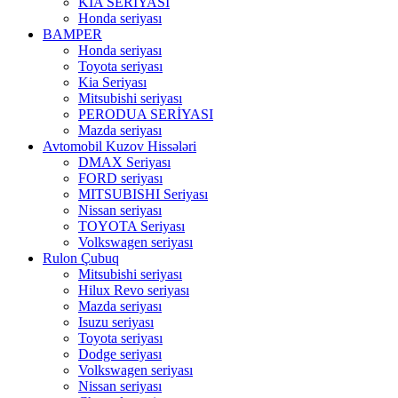
KIA SERİYASI
Honda seriyası
BAMPER
Honda seriyası
Toyota seriyası
Kia Seriyası
Mitsubishi seriyası
PERODUA SERİYASI
Mazda seriyası
Avtomobil Kuzov Hissələri
DMAX Seriyası
FORD seriyası
MITSUBISHI Seriyası
Nissan seriyası
TOYOTA Seriyası
Volkswagen seriyası
Rulon Çubuq
Mitsubishi seriyası
Hilux Revo seriyası
Mazda seriyası
Isuzu seriyası
Toyota seriyası
Dodge seriyası
Volkswagen seriyası
Nissan seriyası