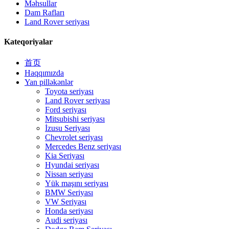
Məhsullar
Dam Rafları
Land Rover seriyası
Kateqoriyalar
首页
Haqqımızda
Yan pilləkənlər
Toyota seriyası
Land Rover seriyası
Ford seriyası
Mitsubishi seriyası
İzusu Seriyası
Chevrolet seriyası
Mercedes Benz seriyası
Kia Seriyası
Hyundai seriyası
Nissan seriyası
Yük maşını seriyası
BMW Seriyası
VW Seriyası
Honda seriyası
Audi seriyası