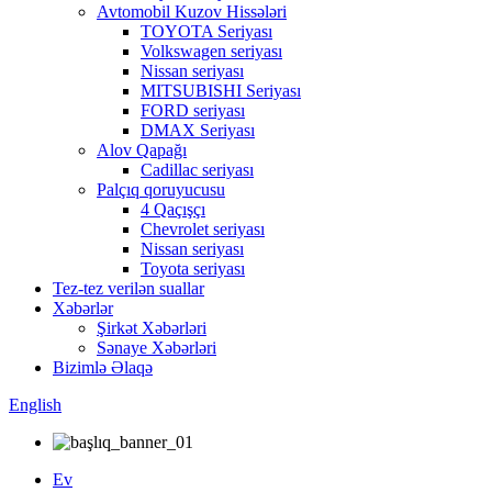
Avtomobil Kuzov Hissələri
TOYOTA Seriyası
Volkswagen seriyası
Nissan seriyası
MITSUBISHI Seriyası
FORD seriyası
DMAX Seriyası
Alov Qapağı
Cadillac seriyası
Palçıq qoruyucusu
4 Qaçışçı
Chevrolet seriyası
Nissan seriyası
Toyota seriyası
Tez-tez verilən suallar
Xəbərlər
Şirkət Xəbərləri
Sənaye Xəbərləri
Bizimlə Əlaqə
English
Ev