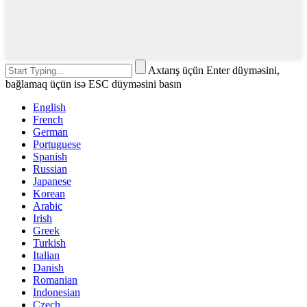
Axtarış üçün Enter düyməsini,
bağlamaq üçün isə ESC düyməsini basın
English
French
German
Portuguese
Spanish
Russian
Japanese
Korean
Arabic
Irish
Greek
Turkish
Italian
Danish
Romanian
Indonesian
Czech