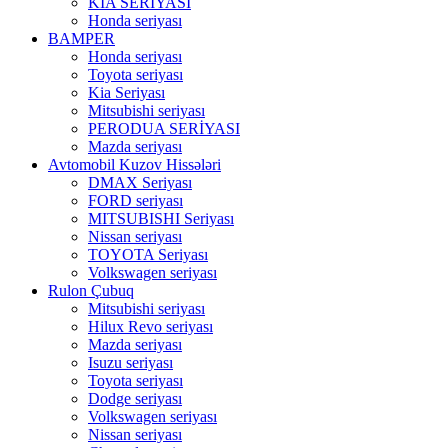
KIA SERİYASI
Honda seriyası
BAMPER
Honda seriyası
Toyota seriyası
Kia Seriyası
Mitsubishi seriyası
PERODUA SERİYASI
Mazda seriyası
Avtomobil Kuzov Hissələri
DMAX Seriyası
FORD seriyası
MITSUBISHI Seriyası
Nissan seriyası
TOYOTA Seriyası
Volkswagen seriyası
Rulon Çubuq
Mitsubishi seriyası
Hilux Revo seriyası
Mazda seriyası
Isuzu seriyası
Toyota seriyası
Dodge seriyası
Volkswagen seriyası
Nissan seriyası