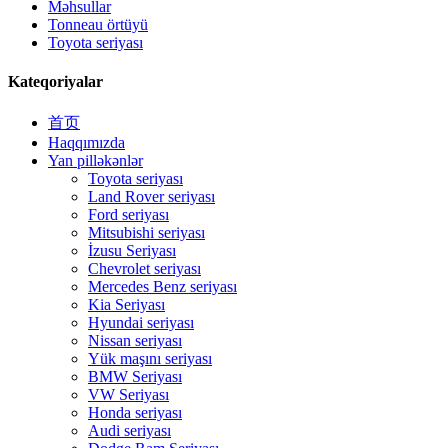
Məhsullar
Tonneau örtüyü
Toyota seriyası
Kateqoriyalar
首页
Haqqımızda
Yan pilləkənlər
Toyota seriyası
Land Rover seriyası
Ford seriyası
Mitsubishi seriyası
İzusu Seriyası
Chevrolet seriyası
Mercedes Benz seriyası
Kia Seriyası
Hyundai seriyası
Nissan seriyası
Yük maşını seriyası
BMW Seriyası
VW Seriyası
Honda seriyası
Audi seriyası