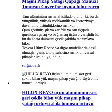
Maşını Pikap Yatağı Qapağı Manual
Tonneau Cover for toyota hilux rocco
Tam alüminium material istifadə olunur ki, bu da
yüngüllük, yüksək möhkəmlik və korroziyaya
davamlılıq üstünlüklərinə malikdir.
Qara görünüş şık və zərifdir və sərt üçqatlı
quruluşu açmaq və bağlamaq üçün əlverişlidir ki,
bu da əhatə dairəsini çevik şəkildə tənzimləyə
bilər.
Toyota Hilux Rocco və digər modellər də daxil
olmaqla, geniş tətbiq sahəsinə malik universal
pikaplar üçün uyğundur.
sorğu
ətraflı
HILUX REVO üçün alüminium sərt
geri çəkilə bilən yük maşını pikap
yatağı örtüyü əl ilə tonneau örtüyü