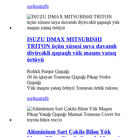
sorğu
ətraflı
ISUZU DMAX MITSUBISHI
TRITON üçün xüsusi suya davamlı
diyircəkli qapaqlı yük maşını yataq
örtüyü
Rolikli Panjur Qapağı
Əl ilə işləyən Tonneau Qapağı Pikap Vedrə
Qapağı
Yük maşını yataq örtüyü Tonneau örtük rulonu
sorğu
ətraflı
Alüminium Sərt Çəkilə Bilən Yük