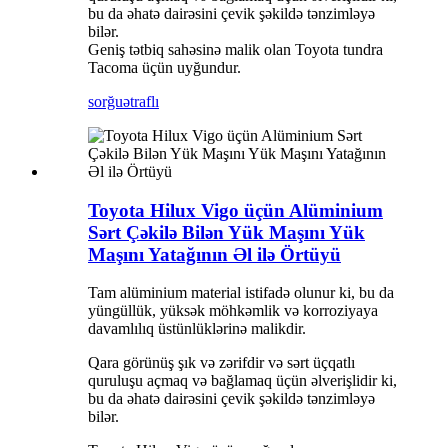
bu da əhatə dairəsini çevik şəkildə tənzimləyə
bilər.
Geniş tətbiq sahəsinə malik olan Toyota tundra
Tacoma üçün uyğundur.
sorğu
ətraflı
Toyota Hilux Vigo üçün Alüminium
Sərt Çəkilə Bilən Yük Maşını Yük
Maşını Yatağının Əl ilə Örtüyü
Tam alüminium material istifadə olunur ki, bu da
yüngüllük, yüksək möhkəmlik və korroziyaya
davamlılıq üstünlüklərinə malikdir.
Qara görünüş şık və zərifdir və sərt üçqatlı
quruluşu açmaq və bağlamaq üçün əlverişlidir ki,
bu da əhatə dairəsini çevik şəkildə tənzimləyə
bilər.