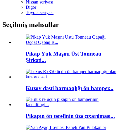
Nissan seriyası
Digər
Toyota seriyası
Seçilmiş məhsullar
Pikap Yük Maşını Üst Tonneau
Şirkəti...
Kuzov dəsti barmaqlığı ön bamper...
Pikapın ön tərəfinin üzə çıxarılması...