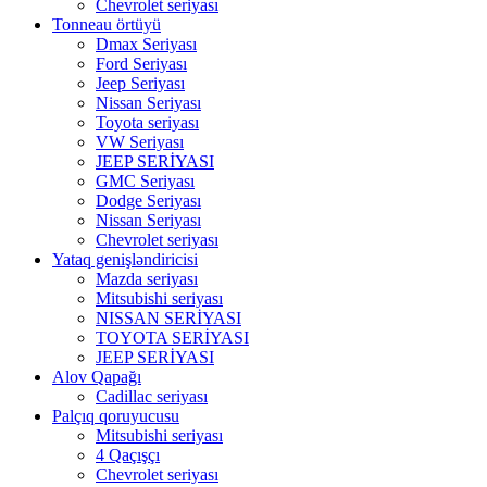
Chevrolet seriyası
Tonneau örtüyü
Dmax Seriyası
Ford Seriyası
Jeep Seriyası
Nissan Seriyası
Toyota seriyası
VW Seriyası
JEEP SERİYASI
GMC Seriyası
Dodge Seriyası
Nissan Seriyası
Chevrolet seriyası
Yataq genişləndiricisi
Mazda seriyası
Mitsubishi seriyası
NISSAN SERİYASI
TOYOTA SERİYASI
JEEP SERİYASI
Alov Qapağı
Cadillac seriyası
Palçıq qoruyucusu
Mitsubishi seriyası
4 Qaçışçı
Chevrolet seriyası