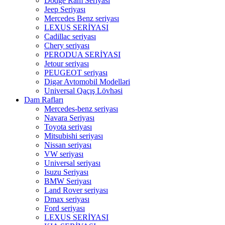
Dodge Ram Seriyası
Jeep Seriyası
Mercedes Benz seriyası
LEXUS SERİYASI
Cadillac seriyası
Chery seriyası
PERODUA SERİYASI
Jetour seriyası
PEUGEOT seriyası
Digər Avtomobil Modelləri
Universal Qaçış Lövhəsi
Dam Rafları
Mercedes-benz seriyası
Navara Seriyası
Toyota seriyası
Mitsubishi seriyası
Nissan seriyası
VW seriyası
Universal seriyası
Isuzu Seriyası
BMW Seriyası
Land Rover seriyası
Dmax seriyası
Ford seriyası
LEXUS SERİYASI