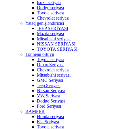
Isuzu seriyası
Dodge seriyası
Toyota seriyası
Chevrolet seriyası
Yataq genişləndiricisi
JEEP SERİYASI
Mazda seriyası
Mitsubishi seriyası
NISSAN SERİYASI
TOYOTA SERİYASI
Tonneau örtüyü
Toyota seriyası
Dmax Seriyası
Chevrolet seriyası
Mitsubishi seriyası
GMC Seriyası
Jeep Seriyası
Nissan Seriyası
VW Seriyası
Dodge Seriyası
Ford Seriyası
BAMPER
Honda seriyası
Kia Seriyası
Toyota seriyası