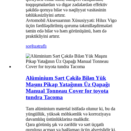
toqquşmalardan və digər zədələrdən effektiv
şəkildə qoruya bilər və nəqliyyat vasitəsinin
təhlükəsizliyini artırır.
Avtomobil Aksesuarının Xüsusiyyəti: Hilux Vigo
üçün fərdiləşdirilmiş qoruma təkmilləşdirmələri
təmin edə bilər və həm görünüşünü, həm də
praktikliyini artırır.
sorğu
ətraflı
Alüminium Sərt Çəkilə Bilən Yük
Maşını Pikap Yatağının Üz Qapağı
Manual Tonneau Cover for toyota
tundra Tacoma
Tam alüminium material istifadə olunur ki, bu da
yüngüllük, yüksək möhkəmlik və korroziyaya
davamlılıq üstünlüklərinə malikdir.
Qara görünüş şık və zərifdir və sərt üçqatlı
quruluşu açmaq və bağlamaq üçün əlverişlidir ki,