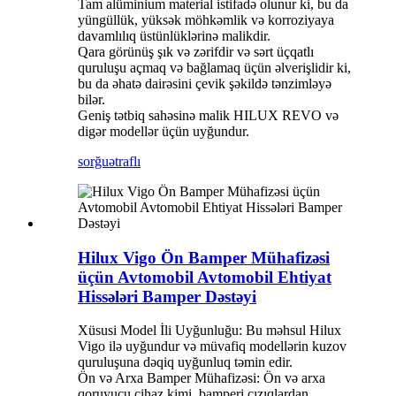
Tam alüminium material istifadə olunur ki, bu da
yüngüllük, yüksək möhkəmlik və korroziyaya
davamlılıq üstünlüklərinə malikdir.
Qara görünüş şık və zərifdir və sərt üçqatlı
quruluşu açmaq və bağlamaq üçün əlverişlidir ki,
bu da əhatə dairəsini çevik şəkildə tənzimləyə
bilər.
Geniş tətbiq sahəsinə malik HILUX REVO və
digər modellər üçün uyğundur.
sorğu
ətraflı
Hilux Vigo Ön Bamper Mühafizəsi
üçün Avtomobil Avtomobil Ehtiyat
Hissələri Bamper Dəstəyi
Xüsusi Model İli Uyğunluğu: Bu məhsul Hilux
Vigo ilə uyğundur və müvafiq modellərin kuzov
quruluşuna dəqiq uyğunluq təmin edir.
Ön və Arxa Bamper Mühafizəsi: Ön və arxa
qoruyucu cihaz kimi, bamperi cızıqlardan,