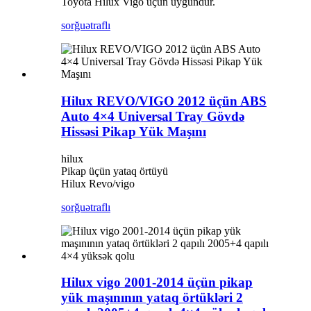
Toyota Hilux Vigo üçün uyğundur.
sorğu
ətraflı
Hilux REVO/VIGO 2012 üçün ABS
Auto 4×4 Universal Tray Gövdə
Hissəsi Pikap Yük Maşını
hilux
Pikap üçün yataq örtüyü
Hilux Revo/vigo
sorğu
ətraflı
Hilux vigo 2001-2014 üçün pikap
yük maşınının yataq örtükləri 2