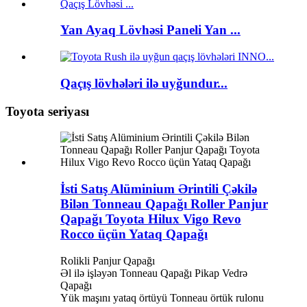
Yan Ayaq Lövhəsi Paneli Yan ...
Qaçış lövhələri ilə uyğundur...
Toyota seriyası
İsti Satış Alüminium Ərintili Çəkilə
Bilən Tonneau Qapağı Roller Panjur
Qapağı Toyota Hilux Vigo Revo
Rocco üçün Yataq Qapağı
Rolikli Panjur Qapağı
Əl ilə işləyən Tonneau Qapağı Pikap Vedrə
Qapağı
Yük maşını yataq örtüyü Tonneau örtük rulonu