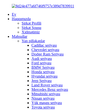
Ev
Haqqımızda
Şirkət Profili
Şirkət Şousu
Xidmətimiz
Məhsullar
Yan pilləkənlər
Cadillac seriyası
Chevrolet seriyası
Dodge Ram Seriyası
Audi seriyası
Ford seriyası
BMW Seriyası
Honda seriyası
Hyundai seriyası
Jeep Seriyası
Land Rover seriyası
Mercedes Benz seriyası
Mitsubishi seriyası
Nissan seriyası
Yük maşını seriyası
Toyota seriyası