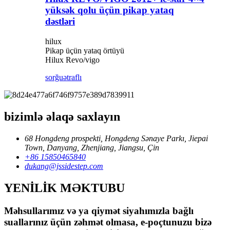
yüksək qolu üçün pikap yataq
dəstləri
hilux
Pikap üçün yataq örtüyü
Hilux Revo/vigo
sorğu
ətraflı
bizimlə əlaqə saxlayın
68 Hongdeng prospekti, Hongdeng Sənaye Parkı, Jiepai
Town, Danyang, Zhenjiang, Jiangsu, Çin
+86 15850465840
dukang@jssidestep.com
YENİLİK MƏKTUBU
Məhsullarımız və ya qiymət siyahımızla bağlı
suallarınız üçün zəhmət olmasa, e-poçtunuzu bizə