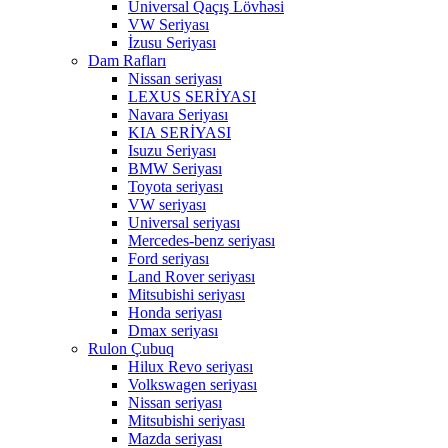
Universal Qaçış Lövhəsi
VW Seriyası
İzusu Seriyası
Dam Rafları
Nissan seriyası
LEXUS SERİYASI
Navara Seriyası
KIA SERİYASI
Isuzu Seriyası
BMW Seriyası
Toyota seriyası
VW seriyası
Universal seriyası
Mercedes-benz seriyası
Ford seriyası
Land Rover seriyası
Mitsubishi seriyası
Honda seriyası
Dmax seriyası
Rulon Çubuq
Hilux Revo seriyası
Volkswagen seriyası
Nissan seriyası
Mitsubishi seriyası
Mazda seriyası