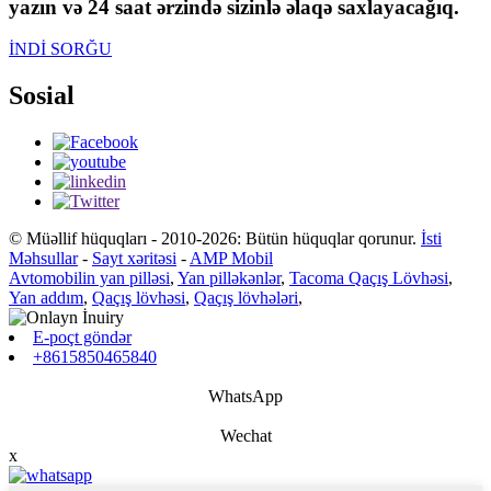
yazın və 24 saat ərzində sizinlə əlaqə saxlayacağıq.
İNDİ SORĞU
Sosial
© Müəllif hüquqları - 2010-2026: Bütün hüquqlar qorunur.
İsti
Məhsullar
-
Sayt xəritəsi
-
AMP Mobil
Avtomobilin yan pilləsi
,
Yan pilləkənlər
,
Tacoma Qaçış Lövhəsi
,
Yan addım
,
Qaçış lövhəsi
,
Qaçış lövhələri
,
E-poçt göndər
+8615850465840
WhatsApp
Wechat
x