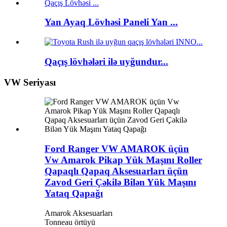
Yan Ayaq Lövhəsi Paneli Yan ...
Qaçış lövhələri ilə uyğundur...
VW Seriyası
Ford Ranger VW AMAROK üçün
Vw Amarok Pikap Yük Maşını Roller
Qapaqlı Qapaq Aksesuarları üçün
Zavod Geri Çəkilə Bilən Yük Maşını
Yataq Qapağı
Amarok Aksesuarları
Tonneau örtüyü