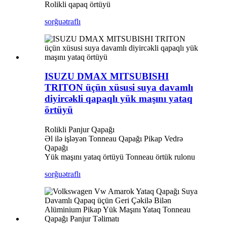
Rolikli qapaq örtüyü
sorğu
ətraflı
ISUZU DMAX MITSUBISHI
TRITON üçün xüsusi suya davamlı
diyircəkli qapaqlı yük maşını yataq
örtüyü
Rolikli Panjur Qapağı
Əl ilə işləyən Tonneau Qapağı Pikap Vedrə
Qapağı
Yük maşını yataq örtüyü Tonneau örtük rulonu
sorğu
ətraflı