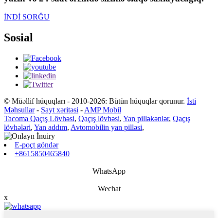
İNDİ SORĞU
Sosial
© Müəllif hüquqları - 2010-2026: Bütün hüquqlar qorunur.
İsti
Məhsullar
-
Sayt xəritəsi
-
AMP Mobil
Tacoma Qaçış Lövhəsi
,
Qaçış lövhəsi
,
Yan pilləkənlər
,
Qaçış
lövhələri
,
Yan addım
,
Avtomobilin yan pilləsi
,
E-poçt göndər
+8615850465840
WhatsApp
Wechat
x