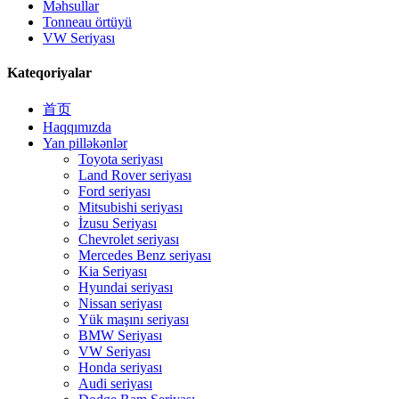
Məhsullar
Tonneau örtüyü
VW Seriyası
Kateqoriyalar
首页
Haqqımızda
Yan pilləkənlər
Toyota seriyası
Land Rover seriyası
Ford seriyası
Mitsubishi seriyası
İzusu Seriyası
Chevrolet seriyası
Mercedes Benz seriyası
Kia Seriyası
Hyundai seriyası
Nissan seriyası
Yük maşını seriyası
BMW Seriyası
VW Seriyası
Honda seriyası
Audi seriyası