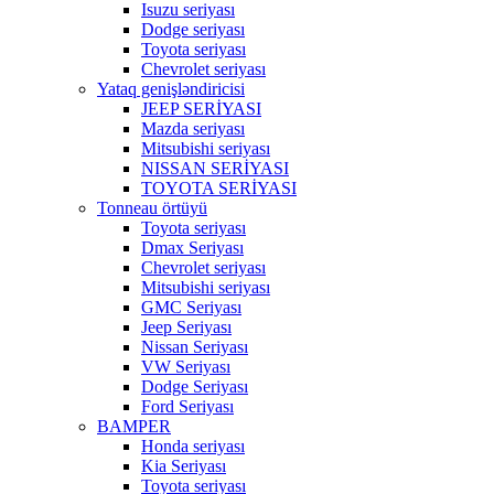
Isuzu seriyası
Dodge seriyası
Toyota seriyası
Chevrolet seriyası
Yataq genişləndiricisi
JEEP SERİYASI
Mazda seriyası
Mitsubishi seriyası
NISSAN SERİYASI
TOYOTA SERİYASI
Tonneau örtüyü
Toyota seriyası
Dmax Seriyası
Chevrolet seriyası
Mitsubishi seriyası
GMC Seriyası
Jeep Seriyası
Nissan Seriyası
VW Seriyası
Dodge Seriyası
Ford Seriyası
BAMPER
Honda seriyası
Kia Seriyası
Toyota seriyası