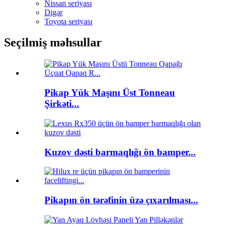
Nissan seriyası
Digər
Toyota seriyası
Seçilmiş məhsullar
Pikap Yük Maşını Üst Tonneau
Şirkəti...
Kuzov dəsti barmaqlığı ön bamper...
Pikapın ön tərəfinin üzə çıxarılması...