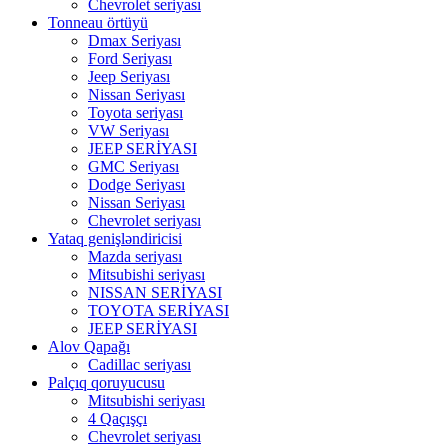
Chevrolet seriyası
Tonneau örtüyü
Dmax Seriyası
Ford Seriyası
Jeep Seriyası
Nissan Seriyası
Toyota seriyası
VW Seriyası
JEEP SERİYASI
GMC Seriyası
Dodge Seriyası
Nissan Seriyası
Chevrolet seriyası
Yataq genişləndiricisi
Mazda seriyası
Mitsubishi seriyası
NISSAN SERİYASI
TOYOTA SERİYASI
JEEP SERİYASI
Alov Qapağı
Cadillac seriyası
Palçıq qoruyucusu
Mitsubishi seriyası
4 Qaçışçı
Chevrolet seriyası