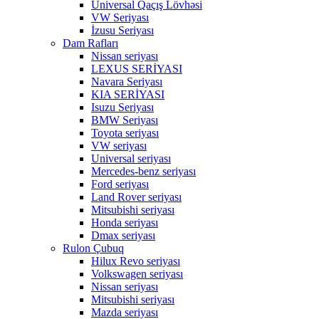
Universal Qaçış Lövhəsi
VW Seriyası
İzusu Seriyası
Dam Rafları
Nissan seriyası
LEXUS SERİYASI
Navara Seriyası
KIA SERİYASI
Isuzu Seriyası
BMW Seriyası
Toyota seriyası
VW seriyası
Universal seriyası
Mercedes-benz seriyası
Ford seriyası
Land Rover seriyası
Mitsubishi seriyası
Honda seriyası
Dmax seriyası
Rulon Çubuq
Hilux Revo seriyası
Volkswagen seriyası
Nissan seriyası
Mitsubishi seriyası
Mazda seriyası