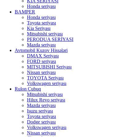
KIA SERİYASI
Honda seriyası
BAMPER
Honda seriyası
Toyota seriyası
Kia Seriyası
Mitsubishi seriyası
PERODUA SERİYASI
Mazda seriyası
Avtomobil Kuzov Hissələri
DMAX Seriyası
FORD seriyası
MITSUBISHI Seriyası
Nissan seriyası
TOYOTA Seriyası
Volkswagen seriyası
Rulon Çubuq
Mitsubishi seriyası
Hilux Revo seriyası
Mazda seriyası
Isuzu seriyası
Toyota seriyası
Dodge seriyası
Volkswagen seriyası
Nissan seriyası