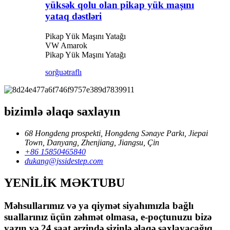
yüksək qolu olan pikap yük maşını
yataq dəstləri
Pikap Yük Maşını Yatağı
VW Amarok
Pikap Yük Maşını Yatağı
sorğu
ətraflı
bizimlə əlaqə saxlayın
68 Hongdeng prospekti, Hongdeng Sənaye Parkı, Jiepai
Town, Danyang, Zhenjiang, Jiangsu, Çin
+86 15850465840
dukang@jssidestep.com
YENİLİK MƏKTUBU
Məhsullarımız və ya qiymət siyahımızla bağlı
suallarınız üçün zəhmət olmasa, e-poçtunuzu bizə
yazın və 24 saat ərzində sizinlə əlaqə saxlayacağıq.