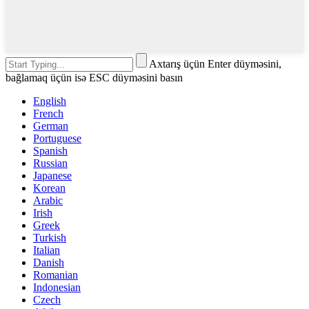
Axtarış üçün Enter düyməsini,
bağlamaq üçün isə ESC düyməsini basın
English
French
German
Portuguese
Spanish
Russian
Japanese
Korean
Arabic
Irish
Greek
Turkish
Italian
Danish
Romanian
Indonesian
Czech