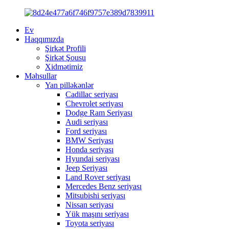
Ev
Haqqımızda
Şirkət Profili
Şirkət Şousu
Xidmətimiz
Məhsullar
Yan pilləkənlər
Cadillac seriyası
Chevrolet seriyası
Dodge Ram Seriyası
Audi seriyası
Ford seriyası
BMW Seriyası
Honda seriyası
Hyundai seriyası
Jeep Seriyası
Land Rover seriyası
Mercedes Benz seriyası
Mitsubishi seriyası
Nissan seriyası
Yük maşını seriyası
Toyota seriyası