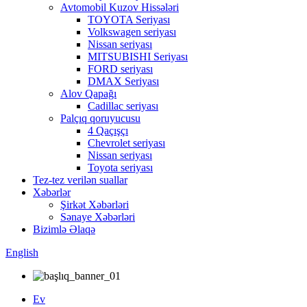
Avtomobil Kuzov Hissələri
TOYOTA Seriyası
Volkswagen seriyası
Nissan seriyası
MITSUBISHI Seriyası
FORD seriyası
DMAX Seriyası
Alov Qapağı
Cadillac seriyası
Palçıq qoruyucusu
4 Qaçışçı
Chevrolet seriyası
Nissan seriyası
Toyota seriyası
Tez-tez verilən suallar
Xəbərlər
Şirkət Xəbərləri
Sənaye Xəbərləri
Bizimlə Əlaqə
English
Ev