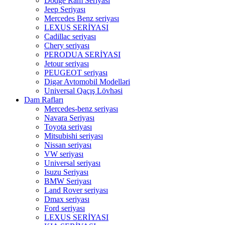
Dodge Ram Seriyası
Jeep Seriyası
Mercedes Benz seriyası
LEXUS SERİYASI
Cadillac seriyası
Chery seriyası
PERODUA SERİYASI
Jetour seriyası
PEUGEOT seriyası
Digər Avtomobil Modelləri
Universal Qaçış Lövhəsi
Dam Rafları
Mercedes-benz seriyası
Navara Seriyası
Toyota seriyası
Mitsubishi seriyası
Nissan seriyası
VW seriyası
Universal seriyası
Isuzu Seriyası
BMW Seriyası
Land Rover seriyası
Dmax seriyası
Ford seriyası
LEXUS SERİYASI