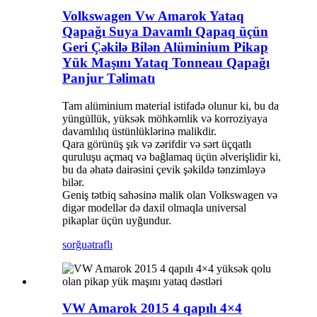
Volkswagen Vw Amarok Yataq
Qapağı Suya Davamlı Qapaq üçün
Geri Çəkilə Bilən Alüminium Pikap
Yük Maşını Yataq Tonneau Qapağı
Panjur Təlimatı
Tam alüminium material istifadə olunur ki, bu da
yüngüllük, yüksək möhkəmlik və korroziyaya
davamlılıq üstünlüklərinə malikdir.
Qara görünüş şık və zərifdir və sərt üçqatlı
quruluşu açmaq və bağlamaq üçün əlverişlidir ki,
bu da əhatə dairəsini çevik şəkildə tənzimləyə
bilər.
Geniş tətbiq sahəsinə malik olan Volkswagen və
digər modellər də daxil olmaqla universal
pikaplar üçün uyğundur.
sorğu
ətraflı
VW Amarok 2015 4 qapılı 4×4