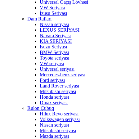
Universal Qaçış Lövhəsi
VW Seriyası
İzusu Seriyası
Dam Rafları
Nissan seriyası
LEXUS SERİYASI
Navara Seriyası
KIA SERİYASI
Isuzu Seriyası
BMW Seriyası
Toyota seriyası
VW seriyası
Universal seriyası
Mercedes-benz seriyası
Ford seriyası
Land Rover seriyası
Mitsubishi seriyası
Honda seriyası
Dmax seriyası
Rulon Çubuq
Hilux Revo seriyası
Volkswagen seriyası
Nissan seriyası
Mitsubishi seriyası
Mazda seriyası