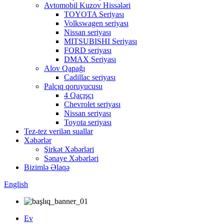
Avtomobil Kuzov Hissələri
TOYOTA Seriyası
Volkswagen seriyası
Nissan seriyası
MITSUBISHI Seriyası
FORD seriyası
DMAX Seriyası
Alov Qapağı
Cadillac seriyası
Palçıq qoruyucusu
4 Qaçışçı
Chevrolet seriyası
Nissan seriyası
Toyota seriyası
Tez-tez verilən suallar
Xəbərlər
Şirkət Xəbərləri
Sənaye Xəbərləri
Bizimlə Əlaqə
English
Ev