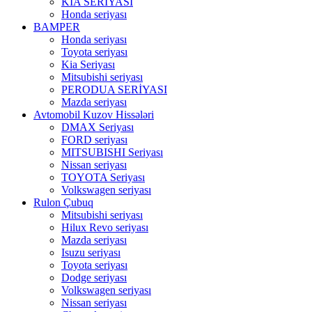
KIA SERİYASI
Honda seriyası
BAMPER
Honda seriyası
Toyota seriyası
Kia Seriyası
Mitsubishi seriyası
PERODUA SERİYASI
Mazda seriyası
Avtomobil Kuzov Hissələri
DMAX Seriyası
FORD seriyası
MITSUBISHI Seriyası
Nissan seriyası
TOYOTA Seriyası
Volkswagen seriyası
Rulon Çubuq
Mitsubishi seriyası
Hilux Revo seriyası
Mazda seriyası
Isuzu seriyası
Toyota seriyası
Dodge seriyası
Volkswagen seriyası
Nissan seriyası