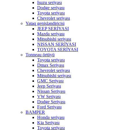
Isuzu seriyası
Dodge seriyası
Toyota seriyası
Chevrolet seriyası
Yataq genişləndiricisi
JEEP SERİYASI
Mazda seriyası
Mitsubishi seriyası
NISSAN SERİYASI
TOYOTA SERİYASI
Tonneau örtüyü
Toyota seriyası
Dmax Seriyası
Chevrolet seriyası
Mitsubishi seriyası
GMC Seriyası
Jeep Seriyası
Nissan Seriyası
VW Seriyası
Dodge Seriyası
Ford Seriyası
BAMPER
Honda seriyası
Kia Seriyası
Toyota seriyası