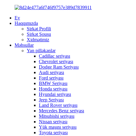
Ev
Haqqımızda
Şirkət Profili
Şirkət Şousu
Xidmətimiz
Məhsullar
Yan pilləkənlər
Cadillac seriyası
Chevrolet seriyası
Dodge Ram Seriyası
Audi seriyası
Ford seriyası
BMW Seriyası
Honda seriyası
Hyundai seriyası
Jeep Seriyası
Land Rover seriyası
Mercedes Benz seriyası
Mitsubishi seriyası
Nissan seriyası
Yük maşını seriyası
Toyota seriyası