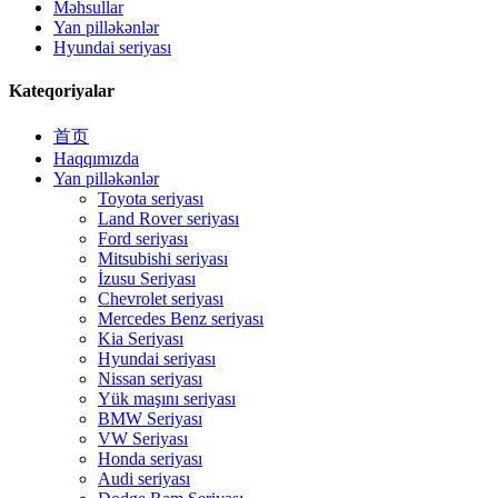
Məhsullar
Yan pilləkənlər
Hyundai seriyası
Kateqoriyalar
首页
Haqqımızda
Yan pilləkənlər
Toyota seriyası
Land Rover seriyası
Ford seriyası
Mitsubishi seriyası
İzusu Seriyası
Chevrolet seriyası
Mercedes Benz seriyası
Kia Seriyası
Hyundai seriyası
Nissan seriyası
Yük maşını seriyası
BMW Seriyası
VW Seriyası
Honda seriyası
Audi seriyası