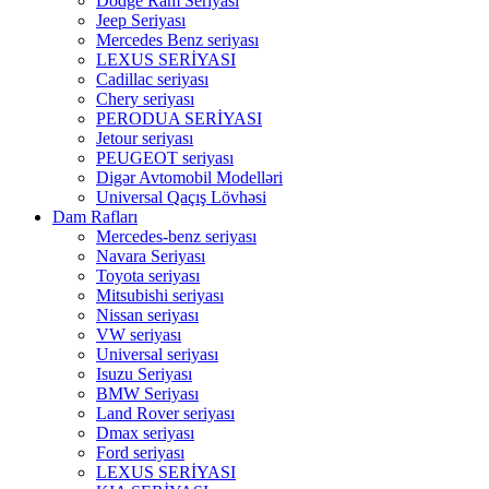
Dodge Ram Seriyası
Jeep Seriyası
Mercedes Benz seriyası
LEXUS SERİYASI
Cadillac seriyası
Chery seriyası
PERODUA SERİYASI
Jetour seriyası
PEUGEOT seriyası
Digər Avtomobil Modelləri
Universal Qaçış Lövhəsi
Dam Rafları
Mercedes-benz seriyası
Navara Seriyası
Toyota seriyası
Mitsubishi seriyası
Nissan seriyası
VW seriyası
Universal seriyası
Isuzu Seriyası
BMW Seriyası
Land Rover seriyası
Dmax seriyası
Ford seriyası
LEXUS SERİYASI