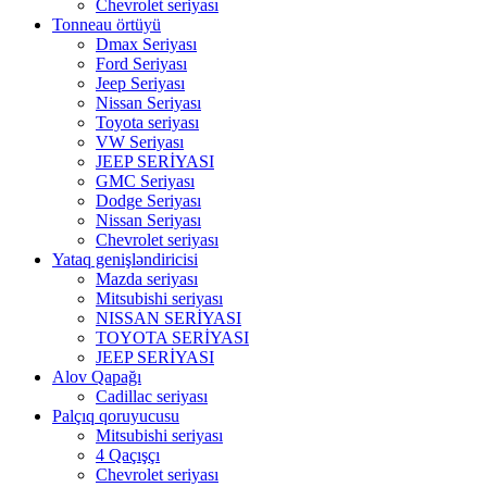
Chevrolet seriyası
Tonneau örtüyü
Dmax Seriyası
Ford Seriyası
Jeep Seriyası
Nissan Seriyası
Toyota seriyası
VW Seriyası
JEEP SERİYASI
GMC Seriyası
Dodge Seriyası
Nissan Seriyası
Chevrolet seriyası
Yataq genişləndiricisi
Mazda seriyası
Mitsubishi seriyası
NISSAN SERİYASI
TOYOTA SERİYASI
JEEP SERİYASI
Alov Qapağı
Cadillac seriyası
Palçıq qoruyucusu
Mitsubishi seriyası
4 Qaçışçı
Chevrolet seriyası